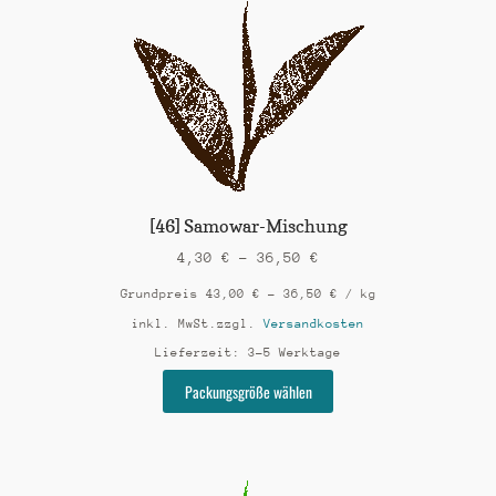
auf.
Die
Optionen
können
auf
der
Produktseite
gewählt
werden
[46] Samowar-Mischung
4,30
€
–
36,50
€
Grundpreis
43,00
€
–
36,50
€
/
kg
inkl. MwSt.
zzgl.
Versandkosten
Lieferzeit:
3-5 Werktage
Dieses
Packungsgröße wählen
Produkt
weist
mehrere
Varianten