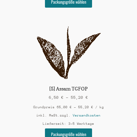
Packungsgröße wählen
Produkt
weist
mehrere
Varianten
auf.
Die
Optionen
können
auf
der
Produktseite
gewählt
werden
[5] Assam TGFOP
6,50
€
–
55,20
€
Grundpreis
65,00
€
–
55,20
€
/
kg
inkl. MwSt.
zzgl.
Versandkosten
Lieferzeit:
3-5 Werktage
Dieses
Packungsgröße wählen