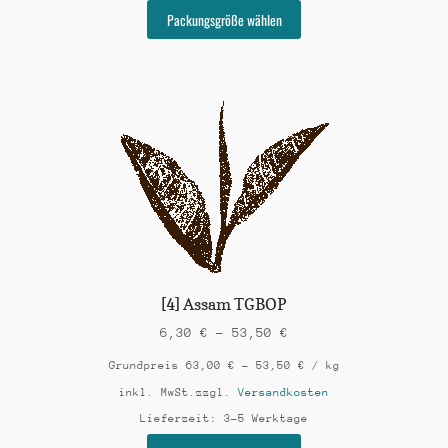
Dieses
Packungsgröße wählen
Produkt
weist
mehrere
Varianten
auf.
Die
Optionen
können
auf
der
Produktseite
gewählt
werden
[4] Assam TGBOP
6,30
€
–
53,50
€
Grundpreis
63,00
€
–
53,50
€
/
kg
inkl. MwSt.
zzgl.
Versandkosten
Lieferzeit:
3-5 Werktage
Dieses