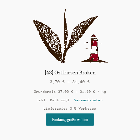
mehrere
Varianten
auf.
Die
Optionen
können
auf
der
Produktseite
gewählt
werden
[43] Ostfriesen Broken
3,70
€
–
31,40
€
Grundpreis
37,00
€
–
31,40
€
/
kg
inkl. MwSt.
zzgl.
Versandkosten
Lieferzeit:
3-5 Werktage
Dieses
Packungsgröße wählen
Produkt
weist
mehrere