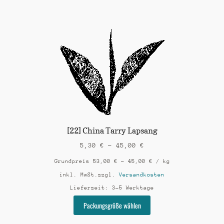
weist
mehrere
Varianten
auf.
Die
Optionen
können
auf
der
Produktseite
gewählt
werden
[22] China Tarry Lapsang
5,30
€
–
45,00
€
Grundpreis
53,00
€
–
45,00
€
/
kg
inkl. MwSt.
zzgl.
Versandkosten
Lieferzeit:
3-5 Werktage
Dieses
Packungsgröße wählen
Produkt
weist