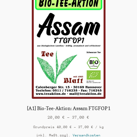
Die
Optionen
können
auf
der
Produktseite
gewählt
werden
[A1] Bio-Tee-Aktion: Assam FTGFOP1
20,00
€
–
37,00
€
Grundpreis
40,00
€
–
37,00
€
/
kg
inkl. MwSt.
zzgl.
Versandkosten