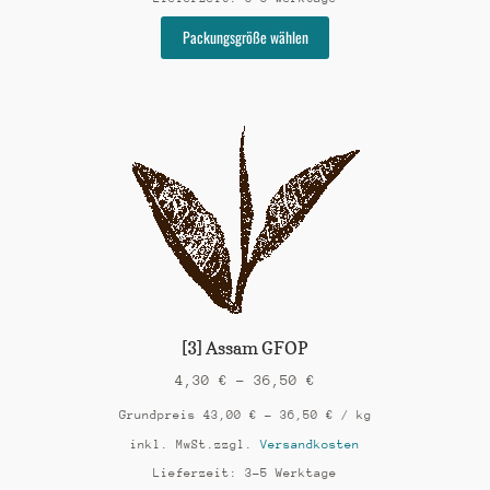
Dieses
Packungsgröße wählen
Produkt
weist
mehrere
Varianten
auf.
Die
Optionen
können
auf
der
Produktseite
gewählt
werden
[3] Assam GFOP
4,30
€
–
36,50
€
Grundpreis
43,00
€
–
36,50
€
/
kg
inkl. MwSt.
zzgl.
Versandkosten
Lieferzeit:
3-5 Werktage