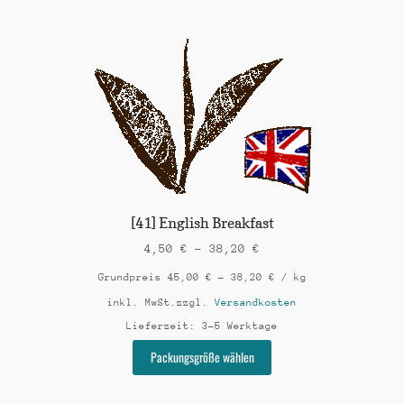
mehrere
Varianten
auf.
Die
Optionen
können
auf
der
Produktseite
gewählt
werden
[41] English Breakfast
4,50
€
–
38,20
€
Grundpreis
45,00
€
–
38,20
€
/
kg
inkl. MwSt.
zzgl.
Versandkosten
Lieferzeit:
3-5 Werktage
Dieses
Packungsgröße wählen
Produkt
weist