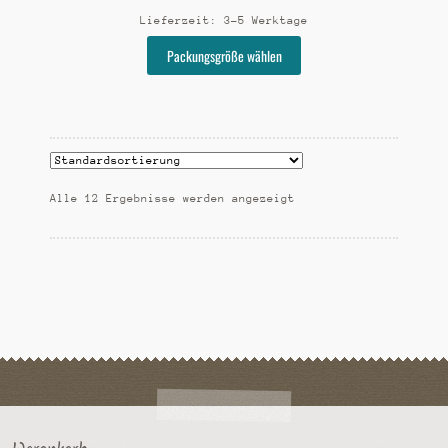
Lieferzeit:
3-5 Werktage
Dieses
Packungsgröße wählen
Produkt
weist
mehrere
Varianten
auf.
Die
Alle 12 Ergebnisse werden angezeigt
Optionen
können
auf
der
Produktseite
gewählt
werden