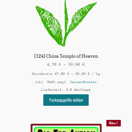
auf.
Die
Optionen
können
auf
der
Produktseite
gewählt
werden
[124] China Temple of Heaven
4,70
€
–
39,90
€
Grundpreis
47,00
€
–
39,90
€
/
kg
inkl. MwSt.
zzgl.
Versandkosten
Lieferzeit:
3-5 Werktage
Dieses
Packungsgröße wählen
Produkt
weist
mehrere
Varianten
Neu!
auf.