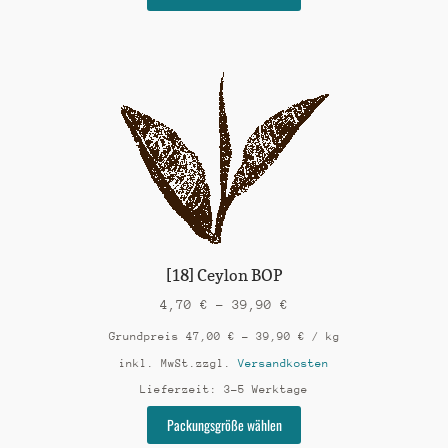
Produkt
weist
mehrere
Varianten
auf.
Die
Optionen
können
auf
der
Produktseite
gewählt
werden
[18] Ceylon BOP
4,70
€
–
39,90
€
Grundpreis
47,00
€
–
39,90
€
/
kg
inkl. MwSt.
zzgl.
Versandkosten
Lieferzeit:
3-5 Werktage
Dieses
Packungsgröße wählen
Produkt