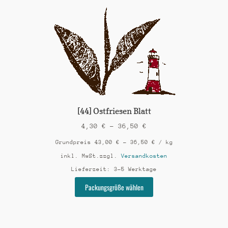
Varianten
auf.
Die
Optionen
können
auf
der
Produktseite
gewählt
werden
[44] Ostfriesen Blatt
4,30
€
–
36,50
€
Grundpreis
43,00
€
–
36,50
€
/
kg
inkl. MwSt.
zzgl.
Versandkosten
Lieferzeit:
3-5 Werktage
Dieses
Packungsgröße wählen
Produkt
weist
mehrere
Varianten