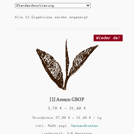
mittelkräftige Tees
k
t
kräftige Tees
i
Alle 12 Ergebnisse werden angezeigt
o
n
besondere Tees
Wieder da!
Mischungen
aromatisierte Tees
ayurvedische Tees
Bio-Tees
Tee-Zubehör (demnächst)
[1] Assam GBOP
3,70
€
–
31,40
€
Untermen
Infos
öffnen
Grundpreis
37,00
€
–
31,40
€
/
kg
inkl. MwSt.
zzgl.
Versandkosten
Lieferzeit:
3-5 Werktage