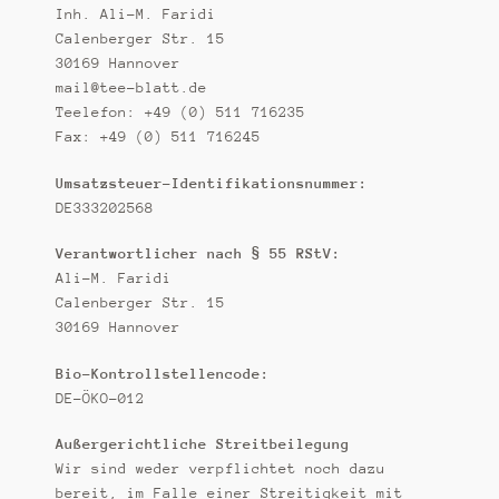
k
Inh. Ali-M. Faridi
t
Calenberger Str. 15
i
30169 Hannover
o
mail@tee-blatt.de
n
Teelefon: +49 (0) 511 716235
Fax: +49 (0) 511 716245
Umsatzsteuer-Identifikationsnummer:
DE333202568
Verantwortlicher nach § 55 RStV:
Ali-M. Faridi
Calenberger Str. 15
30169 Hannover
Bio-Kontrollstellencode:
DE-ÖKO-012
Außergerichtliche Streitbeilegung
Wir sind weder verpflichtet noch dazu
bereit, im Falle einer Streitigkeit mit