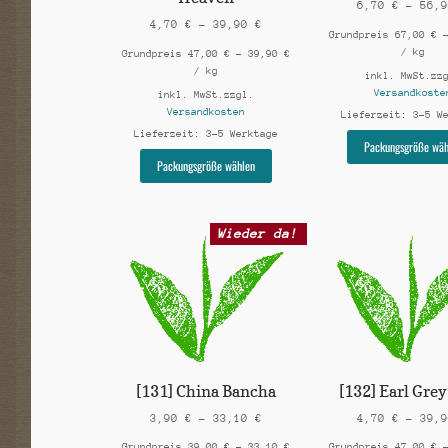
6,70
€
–
56,
4,70
€
–
39,90
€
Grundpreis
67,00
€
/
kg
Grundpreis
47,00
€
–
39,90
€
/
kg
inkl. MwSt.
zz
Versandkoste
inkl. MwSt.
zzgl.
Versandkosten
Lieferzeit:
3-5 W
Lieferzeit:
3-5 Werktage
Packungsgröße wäh
Dieses
Packungsgröße wählen
Produkt
weist
mehrere
Wieder da!
Varianten
auf.
Die
Optionen
können
auf
der
Produktseite
gewählt
[131] China Bancha
[132] Earl Gre
werden
3,90
€
–
33,10
€
4,70
€
–
39,
Grundpreis
39,00
€
–
33,10
€
Grundpreis
47,00
€