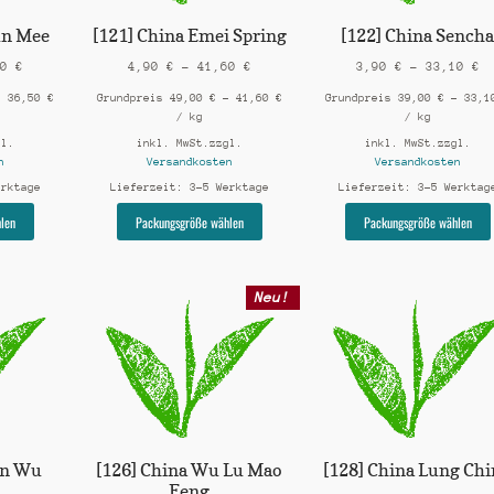
un Mee
[121] China Emei Spring
[122] China Sench
50
€
4,90
€
–
41,60
€
3,90
€
–
33,10
€
–
36,50
€
Grundpreis
49,00
€
–
41,60
€
Grundpreis
39,00
€
–
33,
/
kg
/
kg
gl.
inkl. MwSt.
zzgl.
inkl. MwSt.
zzgl.
n
Versandkosten
Versandkosten
erktage
Lieferzeit:
3-5 Werktage
Lieferzeit:
3-5 Werktag
Dieses
Dieses
len
Packungsgröße wählen
Packungsgröße wählen
Produkt
Produkt
weist
weist
mehrere
mehrere
Neu!
Varianten
Varianten
auf.
auf.
Die
Die
Optionen
Optionen
können
können
auf
auf
der
der
Produktseite
Produktseite
gewählt
gewählt
un Wu
[126] China Wu Lu Mao
[128] China Lung Ch
werden
werden
Feng