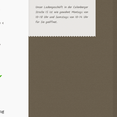
Unser Ladengeschäft in der Calenberger
a
Straße 15 ist wie gewohnt Montags von
10-18 Uhr und Samstags von 10-14 Uhr
für Sie geöffnet.
10
€
e
Dieses
Produkt
weist
mehrere
Varianten
auf.
Die
Optionen
können
auf
der
Produktseite
gewählt
ing
werden