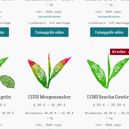
/
kg
/
kg
gl.
inkl. MwSt.
zzgl.
inkl. MwSt.
zzgl.
n
Versandkosten
Versandkosten
erktage
Lieferzeit:
3-5 Werktage
Lieferzeit:
3-5 Werktag
Dieses
Dieses
len
Packungsgröße wählen
Packungsgröße wählen
Produkt
Produkt
weist
weist
mehrere
mehrere
Wieder 
Varianten
Varianten
auf.
auf.
Die
Die
Optionen
Optionen
können
können
auf
auf
der
der
Produktseite
Produktseite
gewählt
gewählt
 grün
[153] Morgenzauber
[156] Sencha Gewür
werden
werden
50
€
4,90
€
–
41,60
€
4,50
€
–
38,20
€
–
36,50
€
Grundpreis
49,00
€
–
41,60
€
Grundpreis
45,00
€
–
38,
/
kg
/
kg
gl.
inkl. MwSt.
zzgl.
inkl. MwSt.
zzgl.