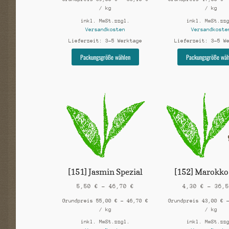
/
kg
/
kg
inkl. MwSt.
zzgl.
inkl. MwSt.
zz
Versandkosten
Versandkoste
Lieferzeit:
3-5 Werktage
Lieferzeit:
3-5 W
Dieses
Packungsgröße wählen
Packungsgröße wäh
Produkt
weist
mehrere
Varianten
auf.
Die
Optionen
können
auf
der
Produktseite
gewählt
[151] Jasmin Spezial
[152] Marokko
werden
5,50
€
–
46,70
€
4,30
€
–
36,
Grundpreis
55,00
€
–
46,70
€
Grundpreis
43,00
€
/
kg
/
kg
inkl. MwSt.
zzgl.
inkl. MwSt.
zz