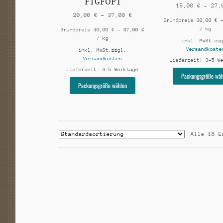
FTGFOP1
15,00
€
–
27
20,00
€
–
37,00
€
Grundpreis
30,00
€
/
kg
Grundpreis
40,00
€
–
37,00
€
/
kg
inkl. MwSt.
zz
Versandkoste
inkl. MwSt.
zzgl.
Versandkosten
Lieferzeit:
3-5 W
Lieferzeit:
3-5 Werktage
Packungsgröße wäh
Dieses
Packungsgröße wählen
Produkt
weist
mehrere
Varianten
auf.
Alle 18 E
Die
Optionen
können
auf
der
Produktseite
gewählt
werden