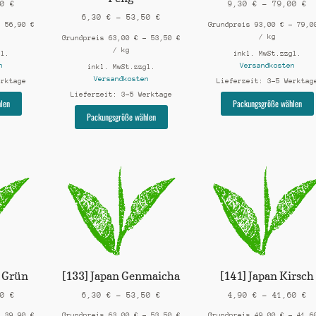
90
€
9,30
€
–
79,00
€
6,30
€
–
53,50
€
–
56,90
€
Grundpreis
93,00
€
–
79,
/
kg
Grundpreis
63,00
€
–
53,50
€
/
kg
gl.
inkl. MwSt.
zzgl.
n
Versandkosten
inkl. MwSt.
zzgl.
Versandkosten
erktage
Lieferzeit:
3-5 Werktag
Lieferzeit:
3-5 Werktage
Dieses
len
Packungsgröße wählen
Produkt
Dieses
Packungsgröße wählen
weist
Produkt
mehrere
weist
Varianten
mehrere
auf.
Varianten
Die
auf.
Optionen
Die
können
Optionen
auf
können
der
auf
Produktseite
der
gewählt
Produktseite
werden
gewählt
y Grün
[133] Japan Genmaicha
[141] Japan Kirsch
werden
90
€
6,30
€
–
53,50
€
4,90
€
–
41,60
€
–
39,90
€
Grundpreis
63,00
€
–
53,50
€
Grundpreis
49,00
€
–
41,