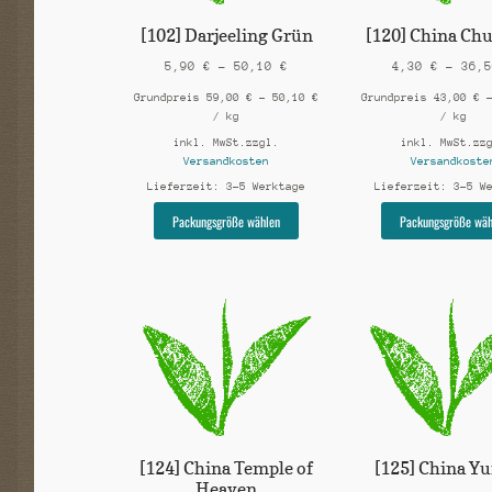
[102] Darjeeling Grün
[120] China Ch
5,90
€
–
50,10
€
4,30
€
–
36,
Grundpreis
59,00
€
–
50,10
€
Grundpreis
43,00
€
/
kg
/
kg
inkl. MwSt.
zzgl.
inkl. MwSt.
zz
Versandkosten
Versandkoste
Lieferzeit:
3-5 Werktage
Lieferzeit:
3-5 W
Dieses
Packungsgröße wählen
Packungsgröße wäh
Produkt
weist
mehrere
Varianten
auf.
Die
Optionen
können
auf
der
Produktseite
gewählt
[124] China Temple of
[125] China Y
werden
Heaven