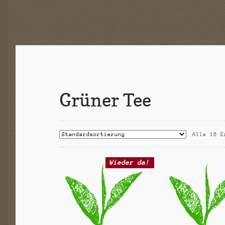
E
-
A
K
T
I
O
N
Grüner Tee
Alle 18 E
Wieder da!