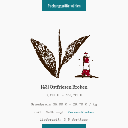
Dieses
Packungsgröße wählen
Produkt
weist
mehrere
Varianten
auf.
Die
Optionen
können
auf
der
Produktseite
gewählt
werden
[43] Ostfriesen Broken
3,50
€
–
29,70
€
Grundpreis
35,00
€
–
29,70
€
/
kg
inkl. MwSt.
zzgl.
Versandkosten
Lieferzeit:
3-5 Werktage
Dieses