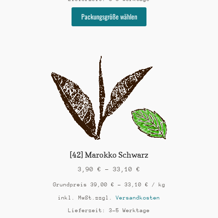
Dieses
Packungsgröße wählen
Produkt
weist
mehrere
Varianten
auf.
Die
Optionen
können
auf
der
Produktseite
gewählt
werden
[42] Marokko Schwarz
3,90
€
–
33,10
€
Grundpreis
39,00
€
–
33,10
€
/
kg
inkl. MwSt.
zzgl.
Versandkosten
Lieferzeit:
3-5 Werktage