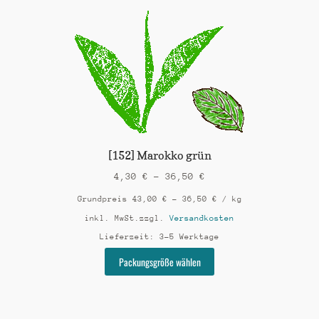
Varianten
auf.
Die
Optionen
können
auf
der
Produktseite
gewählt
werden
[152] Marokko grün
4,30
€
–
36,50
€
Grundpreis
43,00
€
–
36,50
€
/
kg
inkl. MwSt.
zzgl.
Versandkosten
Lieferzeit:
3-5 Werktage
Dieses
Packungsgröße wählen
Produkt
weist
mehrere
Varianten