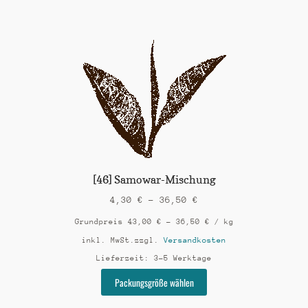
weist
mehrere
Varianten
auf.
Die
Optionen
können
auf
der
Produktseite
gewählt
werden
[46] Samowar-Mischung
4,30
€
–
36,50
€
Grundpreis
43,00
€
–
36,50
€
/
kg
inkl. MwSt.
zzgl.
Versandkosten
Lieferzeit:
3-5 Werktage
Dieses
Packungsgröße wählen
Produkt
weist