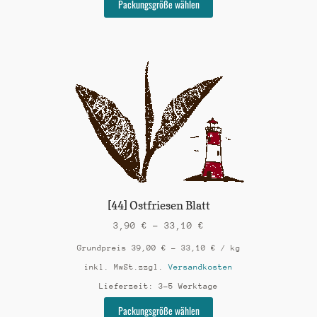
Packungsgröße wählen
Produkt
weist
mehrere
Varianten
auf.
Die
Optionen
können
auf
der
Produktseite
gewählt
werden
[44] Ostfriesen Blatt
3,90
€
–
33,10
€
Grundpreis
39,00
€
–
33,10
€
/
kg
inkl. MwSt.
zzgl.
Versandkosten
Lieferzeit:
3-5 Werktage
Dieses
Packungsgröße wählen