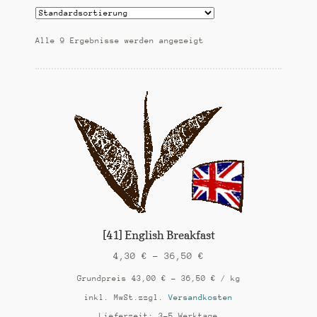
mittelkräftige Tees
k
t
kräftige Tees
i
Alle 9 Ergebnisse werden angezeigt
o
n
besondere Tees
Mischungen
aromatisierte Tees
ayurvedische Tees
Bio-Tees
Tee-Zubehör (demnächst)
[41] English Breakfast
4,30
€
–
36,50
€
Untermen
Infos
öffnen
Grundpreis
43,00
€
–
36,50
€
/
kg
inkl. MwSt.
zzgl.
Versandkosten
Lieferzeit:
3-5 Werktage