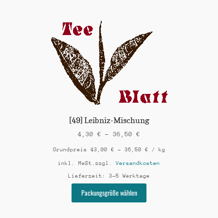
mehrere
Varianten
auf.
Die
Optionen
können
auf
der
Produktseite
gewählt
werden
[49] Leibniz-Mischung
4,30
€
–
36,50
€
Grundpreis
43,00
€
–
36,50
€
/
kg
inkl. MwSt.
zzgl.
Versandkosten
Lieferzeit:
3-5 Werktage
Dieses
Packungsgröße wählen
Produkt
weist