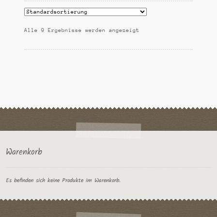
auf.
Die
Alle 9 Ergebnisse werden angezeigt
Optionen
können
auf
der
Produktseite
gewählt
werden
Warenkorb
Es befinden sich keine Produkte im Warenkorb.