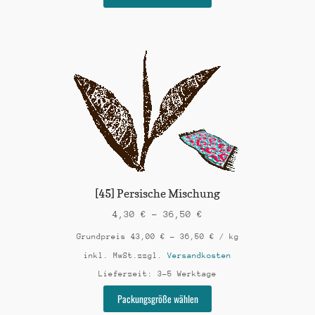
Produkt
weist
mehrere
Varianten
auf.
Die
Optionen
können
auf
der
Produktseite
gewählt
werden
[45] Persische Mischung
4,30
€
–
36,50
€
Grundpreis
43,00
€
–
36,50
€
/
kg
inkl. MwSt.
zzgl.
Versandkosten
Lieferzeit:
3-5 Werktage
Dieses
Packungsgröße wählen
Produkt