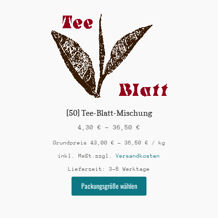
mehrere
Varianten
auf.
Die
Optionen
können
auf
der
Produktseite
gewählt
werden
[50] Tee-Blatt-Mischung
4,30
€
–
36,50
€
Grundpreis
43,00
€
–
36,50
€
/
kg
inkl. MwSt.
zzgl.
Versandkosten
Lieferzeit:
3-5 Werktage
Dieses
Packungsgröße wählen
Produkt
weist
mehrere