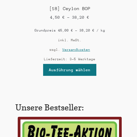
[18] Ceylon BOP
4,50
€
–
38,20
€
Grundpreis
45,00
€
–
38,20
€
/
kg
inkl. MwSt.
zzgl.
Versandkosten
Lieferzeit:
3-5 Werktage
Ausführung wählen
Unsere Bestseller: