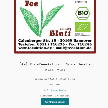
[A9] Bio-Tee-Aktion: China Sencha
15,00
€
–
27,00
€
Grundpreis
30,00
€
–
27,00
€
/
kg
inkl. MwSt.
zzgl.
Versandkosten
Lieferzeit:
3-5 Werktage
Ausführung wählen