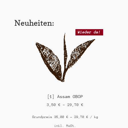
Neuheiten:
Wieder da!
[1] Assam GBOP
3,50
€
–
29,70
€
Grundpreis
35,00
€
–
29,70
€
/
kg
inkl. MwSt.