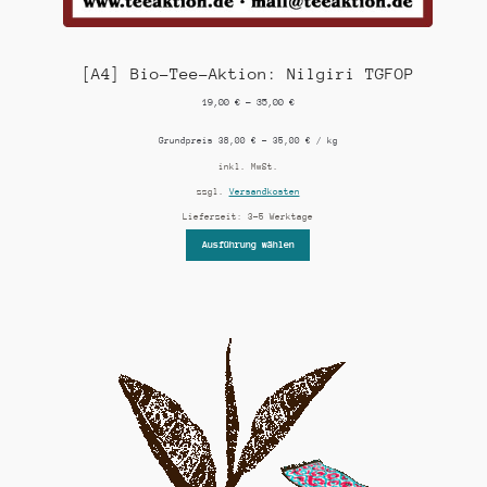
[A4] Bio-Tee-Aktion: Nilgiri TGFOP
19,00
€
–
35,00
€
Grundpreis
38,00
€
–
35,00
€
/
kg
inkl. MwSt.
zzgl.
Versandkosten
Lieferzeit:
3-5 Werktage
Ausführung wählen