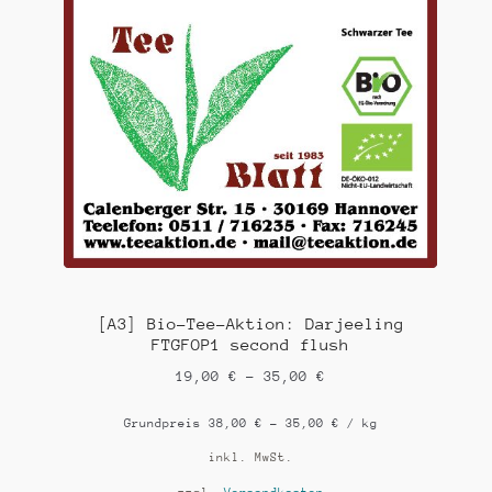
[A3] Bio-Tee-Aktion: Darjeeling
FTGFOP1 second flush
19,00
€
–
35,00
€
Grundpreis
38,00
€
–
35,00
€
/
kg
inkl. MwSt.