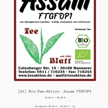
[A1] Bio-Tee-Aktion: Assam FTGFOP1
19,00
€
–
35,00
€
Grundpreis
38,00
€
–
35,00
€
/
kg