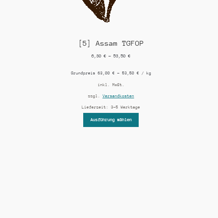
[5] Assam TGFOP
6,30
€
–
53,50
€
Grundpreis
63,00
€
–
53,50
€
/
kg
inkl. MwSt.
zzgl.
Versandkosten
Lieferzeit:
3-5 Werktage
Ausführung wählen