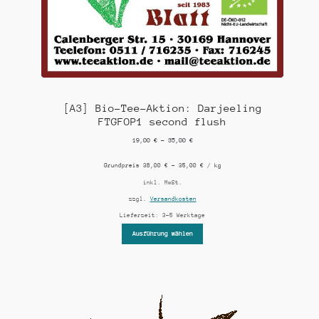
[A3] Bio-Tee-Aktion: Darjeeling
FTGFOP1 second flush
19,00
€
–
35,00
€
Grundpreis
38,00
€
–
35,00
€
/
kg
inkl. MwSt.
zzgl.
Versandkosten
Lieferzeit:
3-5 Werktage
Ausführung wählen