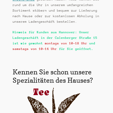
k
rund um die Uhr in unserem umfangreichen
t
Sortiment stöbern und bequem zur Lieferung
i
nach Hause oder zur kostenlosen Abholung in
o
unserem Ladengeschäft bestellen.
n
Hinweis für Kunden aus Hannover:
Unser
Ladengeschäft in der Calenberger Straße 15
ist wie gewohnt
montags von 10-18 Uhr
und
samstags von 10-14 Uhr
für Sie geöffnet.
Kennen Sie schon unsere
Spezialitäten des Hauses?