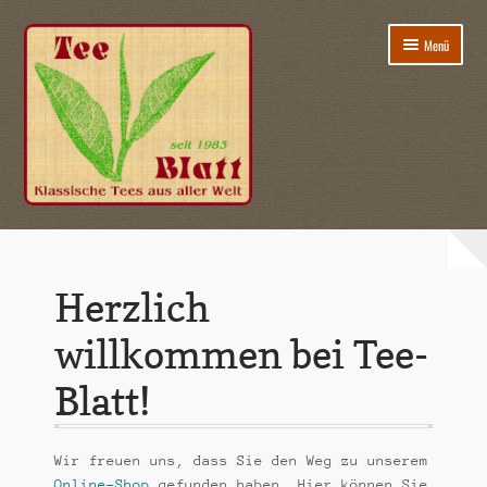
Zur
Zum
Menü
Navigation
Inhalt
springen
springen
Untermen
Alle Tees
öffnen
B
Herzlich
i
o
Untermen
Tees nach Eigenschaften
willkommen bei Tee-
-
öffnen
T
Blatt!
Tee-Zubehör (demnächst)
e
e
Untermen
Infos
-
öffnen
Wir freuen uns, dass Sie den Weg zu unserem
A
Online-Shop
gefunden haben. Hier können Sie