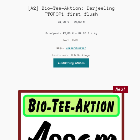
[A2] Bio-Tee-Aktion: Darjeeling
FTGFOP1 first flush
21,00
€
–
39,00
€
Grundpreis
42,00
€
–
39,00
€
/
kg
inkl. MwSt.
zzgl.
Versandkosten
Lieferzeit:
3-5 Werktage
Ausführung wählen
Neu!