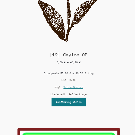
[19] Ceylon OP
5,50
€
–
46,70
€
Grundpreis
55,00
€
–
46,70
€
/
kg
inkl. MwSt.
zzgl.
Versandkosten
Lieferzeit:
3-5 Werktage
Ausführung wählen