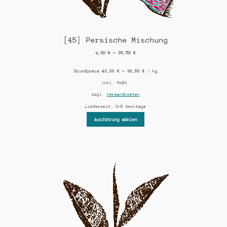
[45] Persische Mischung
4,30
€
–
36,50
€
Grundpreis
43,00
€
–
36,50
€
/
kg
inkl. MwSt.
zzgl.
Versandkosten
Lieferzeit:
3-5 Werktage
Ausführung wählen