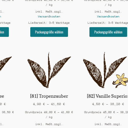
/
kg
/
kg
gl.
inkl. MwSt.
zzgl.
inkl. MwSt.
zzgl.
n
Versandkosten
Versandkosten
erktage
Lieferzeit:
3-5 Werktage
Lieferzeit:
3-5 Werktag
Dieses
Dieses
len
Packungsgröße wählen
Packungsgröße wählen
Produkt
Produkt
weist
weist
mehrere
mehrere
Varianten
Varianten
auf.
auf.
Die
Die
Optionen
Optionen
können
können
auf
auf
der
der
Produktseite
Produktseite
gewählt
gewählt
ee
[81] Tropenzauber
[82] Vanille Superio
werden
werden
50
€
4,90
€
–
41,60
€
4,50
€
–
38,20
€
–
36,50
€
Grundpreis
49,00
€
–
41,60
€
Grundpreis
45,00
€
–
38,
/
kg
/
kg
gl.
inkl. MwSt.
zzgl.
inkl. MwSt.
zzgl.