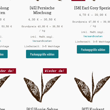
olong
[45] Persische
[58] Earl Grey Spezi
ten
Mischung
4,70
€
–
39,90
€
50
€
4,30
€
–
36,50
€
Grundpreis
47,00
€
–
39,
/
kg
–
53,50
€
Grundpreis
43,00
€
–
36,50
€
/
kg
inkl. MwSt.
zzgl.
Versandkosten
gl.
inkl. MwSt.
zzgl.
n
Versandkosten
Lieferzeit:
3-5 Werktag
erktage
Lieferzeit:
3-5 Werktage
Packungsgröße wählen
Dieses
Dieses
len
Packungsgröße wählen
Produkt
Produkt
weist
weist
mehrere
mehrere
eder da!
Wieder da!
Varianten
Varianten
auf.
auf.
Die
Die
Optionen
Optionen
können
können
auf
auf
der
der
Produktseite
Produktseite
gewählt
gewählt
tee
[61] Honig-Sahne
[67] Krokant