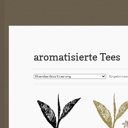
E
-
A
K
T
I
O
N
aromatisierte Tees
Ergebniss