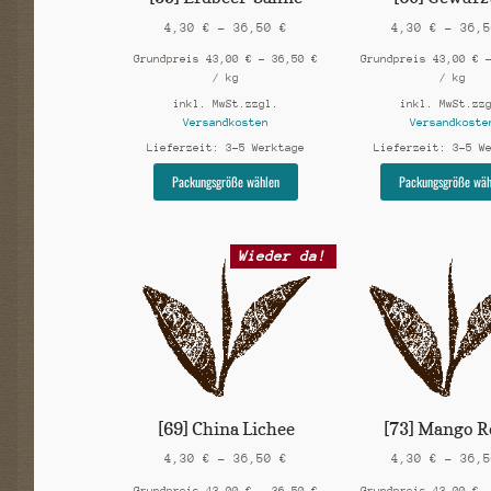
werden
4,30
€
–
36,50
€
4,30
€
–
36,
Grundpreis
43,00
€
–
36,50
€
Grundpreis
43,00
€
/
kg
/
kg
inkl. MwSt.
zzgl.
inkl. MwSt.
zz
Versandkosten
Versandkoste
Lieferzeit:
3-5 Werktage
Lieferzeit:
3-5 W
Dieses
Packungsgröße wählen
Packungsgröße wäh
Produkt
weist
mehrere
Wieder da!
Varianten
auf.
Die
Optionen
können
auf
der
Produktseite
gewählt
[69] China Lichee
[73] Mango R
werden
4,30
€
–
36,50
€
4,30
€
–
36,
Grundpreis
43,00
€
–
36,50
€
Grundpreis
43,00
€