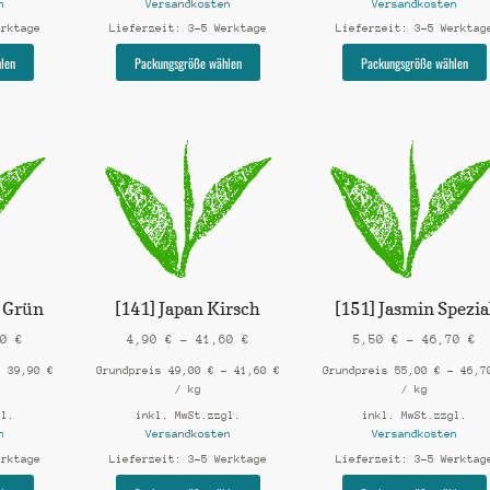
n
Versandkosten
Versandkosten
erktage
Lieferzeit:
3-5 Werktage
Lieferzeit:
3-5 Werktag
Dieses
Dieses
len
Packungsgröße wählen
Packungsgröße wählen
Produkt
Produkt
weist
weist
mehrere
mehrere
Varianten
Varianten
auf.
auf.
Die
Die
Optionen
Optionen
können
können
auf
auf
der
der
Produktseite
Produktseite
gewählt
gewählt
y Grün
[141] Japan Kirsch
[151] Jasmin Spezia
werden
werden
90
€
4,90
€
–
41,60
€
5,50
€
–
46,70
€
–
39,90
€
Grundpreis
49,00
€
–
41,60
€
Grundpreis
55,00
€
–
46,
/
kg
/
kg
gl.
inkl. MwSt.
zzgl.
inkl. MwSt.
zzgl.
n
Versandkosten
Versandkosten
erktage
Lieferzeit:
3-5 Werktage
Lieferzeit:
3-5 Werktag
Dieses
Dieses