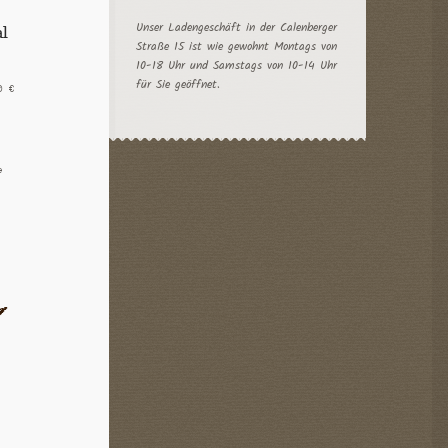
Unser Ladengeschäft in der Calenberger
al
Straße 15 ist wie gewohnt Montags von
10-18 Uhr und Samstags von 10-14 Uhr
für Sie geöffnet.
90
€
e
Dieses
Produkt
weist
mehrere
Varianten
auf.
Die
Optionen
können
auf
der
Produktseite
gewählt
werden