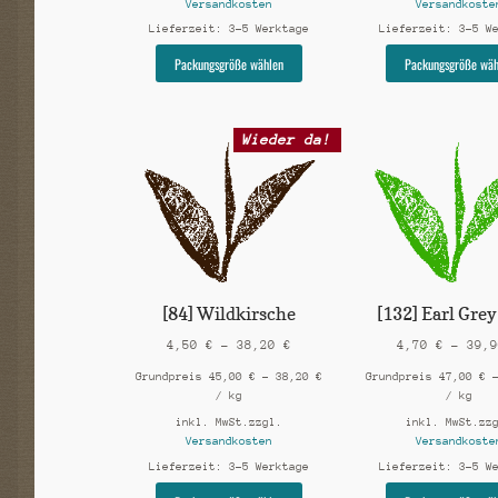
Versandkosten
Versandkoste
Lieferzeit:
3-5 Werktage
Lieferzeit:
3-5 W
Dieses
Packungsgröße wählen
Packungsgröße wäh
Produkt
weist
mehrere
Wieder da!
Varianten
auf.
Die
Optionen
können
auf
der
Produktseite
gewählt
[84] Wildkirsche
[132] Earl Gre
werden
4,50
€
–
38,20
€
4,70
€
–
39,
Grundpreis
45,00
€
–
38,20
€
Grundpreis
47,00
€
/
kg
/
kg
inkl. MwSt.
zzgl.
inkl. MwSt.
zz
Versandkosten
Versandkoste
Lieferzeit:
3-5 Werktage
Lieferzeit:
3-5 W
Dieses