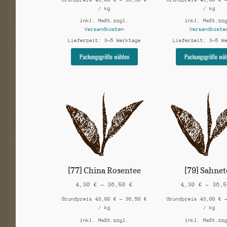
/
kg
/
kg
inkl. MwSt.
zzgl.
inkl. MwSt.
zz
Versandkosten
Versandkoste
Lieferzeit:
3-5 Werktage
Lieferzeit:
3-5 W
Dieses
Packungsgröße wählen
Packungsgröße wäh
Produkt
weist
mehrere
Varianten
auf.
Die
Optionen
können
auf
der
Produktseite
gewählt
[77] China Rosentee
[79] Sahnet
werden
4,30
€
–
36,50
€
4,30
€
–
36,
Grundpreis
43,00
€
–
36,50
€
Grundpreis
43,00
€
/
kg
/
kg
inkl. MwSt.
zzgl.
inkl. MwSt.
zz