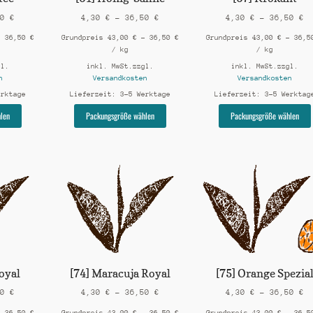
werden
werden
50
€
4,30
€
–
36,50
€
4,30
€
–
36,50
€
–
36,50
€
Grundpreis
43,00
€
–
36,50
€
Grundpreis
43,00
€
–
36,
/
kg
/
kg
gl.
inkl. MwSt.
zzgl.
inkl. MwSt.
zzgl.
n
Versandkosten
Versandkosten
erktage
Lieferzeit:
3-5 Werktage
Lieferzeit:
3-5 Werktag
Dieses
Dieses
len
Packungsgröße wählen
Packungsgröße wählen
Produkt
Produkt
weist
weist
mehrere
mehrere
Varianten
Varianten
auf.
auf.
Die
Die
Optionen
Optionen
können
können
auf
auf
der
der
Produktseite
Produktseite
gewählt
gewählt
oyal
[74] Maracuja Royal
[75] Orange Spezia
werden
werden
50
€
4,30
€
–
36,50
€
4,30
€
–
36,50
€
–
36,50
€
Grundpreis
43,00
€
–
36,50
€
Grundpreis
43,00
€
–
36,