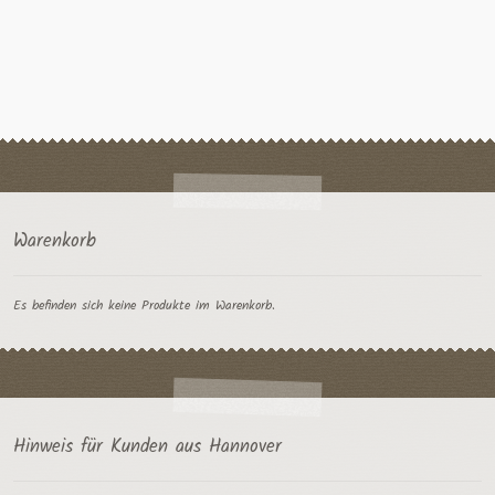
k
t
i
o
n
Warenkorb
Es befinden sich keine Produkte im Warenkorb.
Hinweis für Kunden aus Hannover