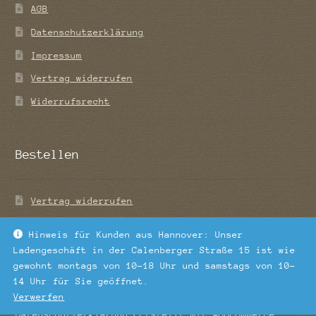
AGB
Datenschutzerklärung
Impressum
Vertrag widerrufen
Widerrufsrecht
Bestellen
Vertrag widerrufen
Zahlung und Versand
Hinweis für Kunden aus Hannover: Unser
Ladengeschäft in der Calenberger Straße 15 ist wie
gewohnt montags von 10-18 Uhr und samstags von 10-
14 Uhr für Sie geöffnet.
Verwerfen
© Tee-Blatt 2026
Datenschutzerklärung
Erstellt mit WooCommerce
.