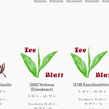
Roiboos
,
Rotbusch
,
Rooibusch
,
Roibusch
,
Roi
Vanille
[292] Verbena
[218] Kamillenblüt
(Eisenkraut)
50
€
5,30
€
–
45,00
€
5,50
€
–
46,70
€
00
€
–
Grundpreis
53,00
€
–
kg
45,00
€
/
kg
Grundpreis
55,00
€
–
46,70
€
/
kg