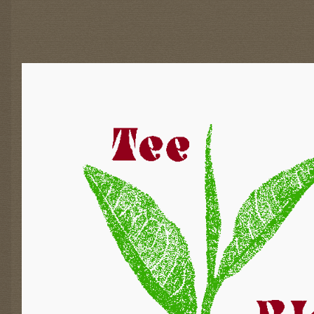
E
-
A
K
T
I
O
N