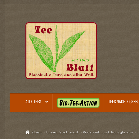
Zur
Zum
Navigation
Inhalt
springen
springen
B
ALLE TEES
TEES NACH EIGENS
I
O
-
T
Start
Unser Sortiment
Rooibush und Honigbusch
E