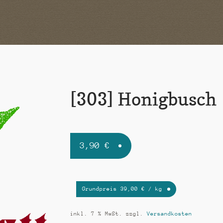
[303] Honigbusch
3,90
€
Grundpreis
39,00
€
/
kg
inkl. 7 % MwSt.
zzgl.
Versandkosten