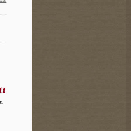
bush
en