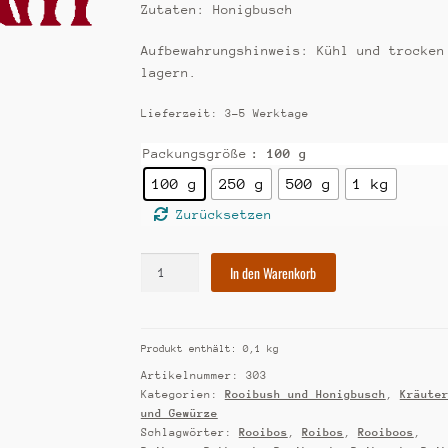
Zutaten: Honigbusch
Aufbewahrungshinweis: Kühl und trocken
lagern.
Lieferzeit:
3-5 Werktage
Packungsgröße
: 100 g
100 g
250 g
500 g
1 kg
Zurücksetzen
[303]
In den Warenkorb
Honigbusch
Menge
Produkt enthält: 0,1
kg
Artikelnummer:
303
Kategorien:
Rooibush und Honigbusch
,
Kräute
und Gewürze
Schlagwörter:
Rooibos
,
Roibos
,
Rooiboos
,