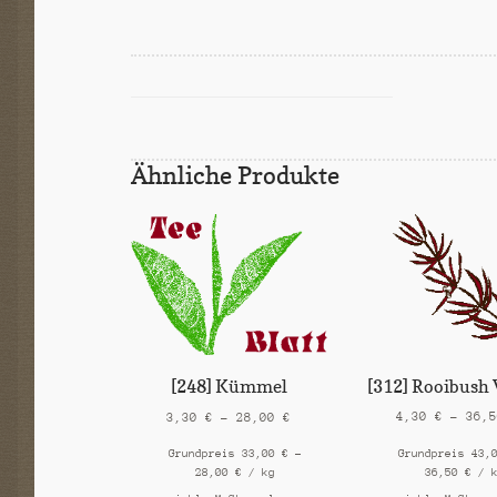
Ähnliche Produkte
[312] Rooibush 
[248] Kümmel
4,30
€
–
36,
3,30
€
–
28,00
€
Grundpreis
43,
Grundpreis
33,00
€
–
36,50
€
/
28,00
€
/
kg