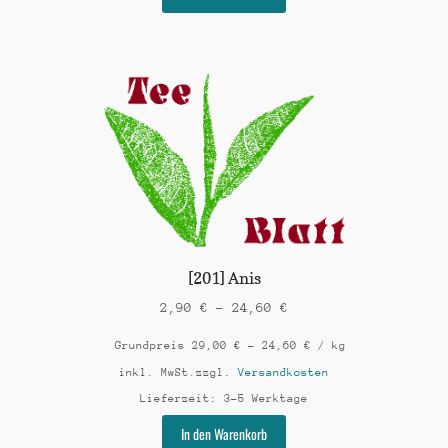
Produkt
weist
mehrere
Varianten
auf.
Die
Optionen
können
auf
der
Produktseite
gewählt
werden
[201] Anis
2,90
€
–
24,60
€
Grundpreis
29,00
€
–
24,60
€
/
kg
inkl. MwSt.
zzgl.
Versandkosten
Lieferzeit:
3-5 Werktage
Dieses
In den Warenkorb
Produkt