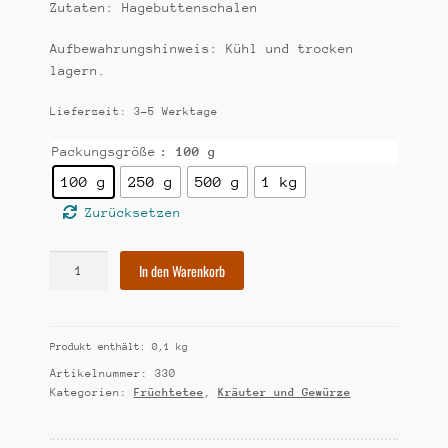
Zutaten: Hagebuttenschalen
Aufbewahrungshinweis: Kühl und trocken
lagern.
Lieferzeit:
3-5 Werktage
Packungsgröße
: 100 g
100 g
250 g
500 g
1 kg
Zurücksetzen
[330]
In den Warenkorb
Hagebuttenschalen
Menge
Produkt enthält: 0,1
kg
Artikelnummer:
330
Kategorien:
Früchtetee
,
Kräuter und Gewürze