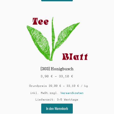
weist
mehrere
Varianten
auf.
Die
Optionen
können
auf
der
Produktseite
gewählt
werden
[303] Honigbusch
3,90
€
–
33,10
€
Grundpreis
39,00
€
–
33,10
€
/
kg
inkl. MwSt.
zzgl.
Versandkosten
Lieferzeit:
3-5 Werktage
Dieses
In den Warenkorb
Produkt