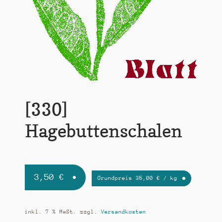
k
t
i
o
n
[330]
Hagebuttenschalen
3,50
€
Grundpreis
35,00
€
/
kg
inkl. 7 % MwSt.
zzgl.
Versandkosten