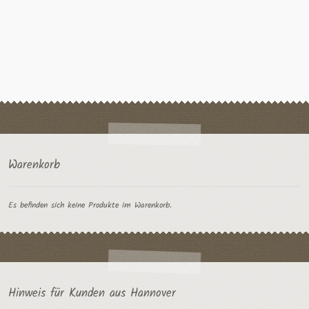
weist
mehrere
Varianten
auf.
Die
Optionen
können
auf
der
Produktseite
gewählt
Warenkorb
werden
Es befinden sich keine Produkte im Warenkorb.
Hinweis für Kunden aus Hannover