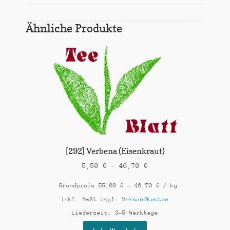
Ähnliche Produkte
[292] Verbena (Eisenkraut)
5,50
€
–
46,70
€
Grundpreis
55,00
€
–
46,70
€
/
kg
inkl. MwSt.
zzgl.
Versandkosten
Lieferzeit:
3-5 Werktage
Dieses