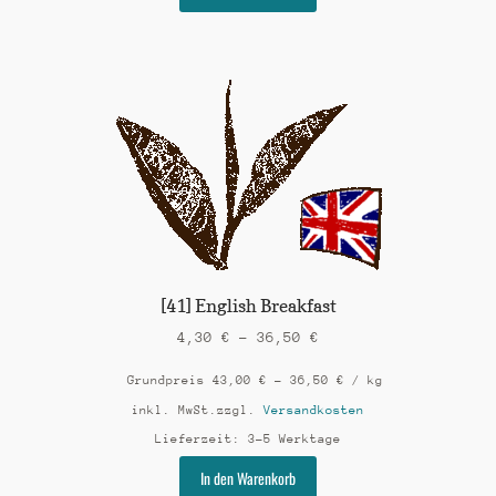
Produkt
weist
mehrere
Varianten
auf.
Die
Optionen
können
auf
der
Produktseite
gewählt
werden
[41] English Breakfast
4,30
€
–
36,50
€
Grundpreis
43,00
€
–
36,50
€
/
kg
inkl. MwSt.
zzgl.
Versandkosten
Lieferzeit:
3-5 Werktage
Dieses
In den Warenkorb
Produkt