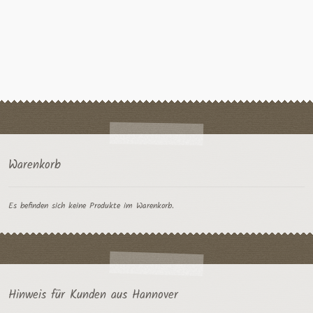
weist
mehrere
Varianten
auf.
Die
Optionen
können
auf
der
Produktseite
gewählt
Warenkorb
werden
Es befinden sich keine Produkte im Warenkorb.
Hinweis für Kunden aus Hannover