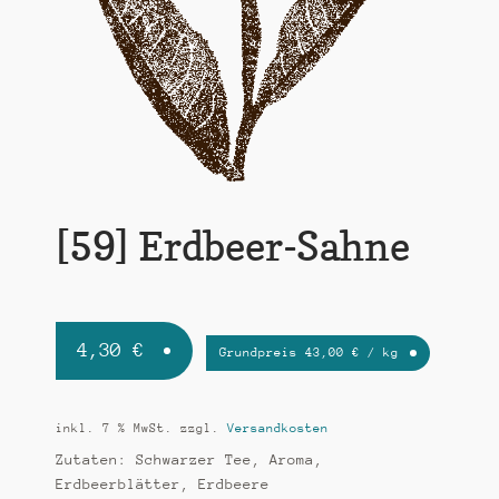
k
t
i
o
n
[59] Erdbeer-Sahne
4,30
€
Grundpreis
43,00
€
/
kg
inkl. 7 % MwSt.
zzgl.
Versandkosten
Zutaten: Schwarzer Tee, Aroma,
Erdbeerblätter, Erdbeere