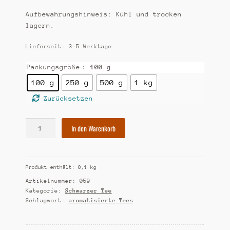
Aufbewahrungshinweis: Kühl und trocken
lagern.
Lieferzeit:
3-5 Werktage
Packungsgröße
: 100 g
100 g
250 g
500 g
1 kg
Zurücksetzen
[59]
In den Warenkorb
Erdbeer-
Sahne
Menge
Produkt enthält: 0,1
kg
Artikelnummer:
059
Kategorie:
Schwarzer Tee
Schlagwort:
aromatisierte Tees