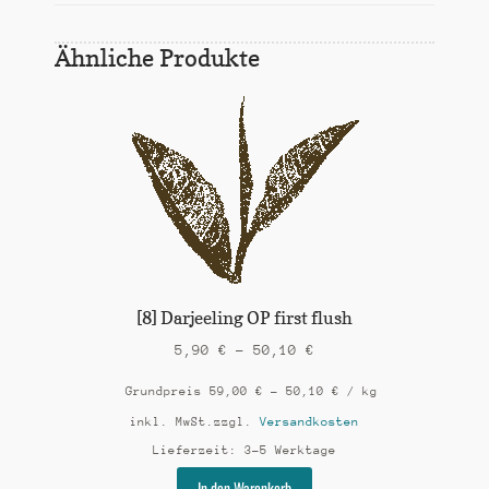
Ähnliche Produkte
[8] Darjeeling OP first flush
5,90
€
–
50,10
€
Grundpreis
59,00
€
–
50,10
€
/
kg
inkl. MwSt.
zzgl.
Versandkosten
Lieferzeit:
3-5 Werktage
Dieses
In den Warenkorb