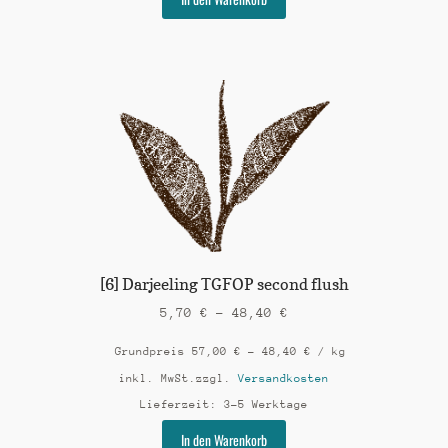
Produkt
weist
mehrere
Varianten
auf.
Die
Optionen
können
auf
der
Produktseite
gewählt
werden
[6] Darjeeling TGFOP second flush
5,70
€
–
48,40
€
Grundpreis
57,00
€
–
48,40
€
/
kg
inkl. MwSt.
zzgl.
Versandkosten
Lieferzeit:
3-5 Werktage
Dieses
In den Warenkorb