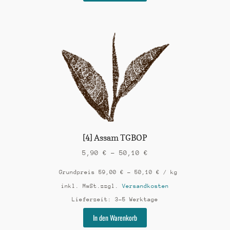
weist
mehrere
Varianten
auf.
Die
Optionen
können
auf
der
Produktseite
gewählt
werden
[4] Assam TGBOP
5,90
€
–
50,10
€
Grundpreis
59,00
€
–
50,10
€
/
kg
inkl. MwSt.
zzgl.
Versandkosten
Lieferzeit:
3-5 Werktage
Dieses
In den Warenkorb
Produkt