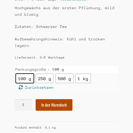
Hochgewächs aus der ersten Pflückung, mild
und blumig
Zutaten: Schwarzer Tee
Aufbewahrungshinweis: Kühl und trocken
lagern.
Lieferzeit:
3-5 Werktage
Packungsgröße
: 100 g
100 g
250 g
500 g
1 kg
Zurücksetzen
[8]
In den Warenkorb
Darjeeling
OP
first
Produkt enthält: 0,1
kg
flush