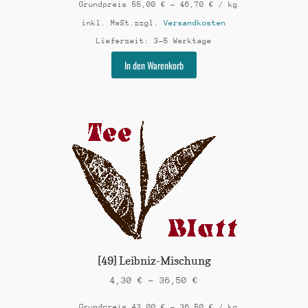
Grundpreis
55,00
€
–
46,70
€
/
kg
inkl. MwSt.
zzgl.
Versandkosten
Lieferzeit:
3-5 Werktage
Dieses
In den Warenkorb
Produkt
weist
mehrere
Varianten
auf.
Die
Optionen
können
auf
der
Produktseite
gewählt
werden
[49] Leibniz-Mischung
4,30
€
–
36,50
€
Grundpreis
43,00
€
–
36,50
€
/
kg