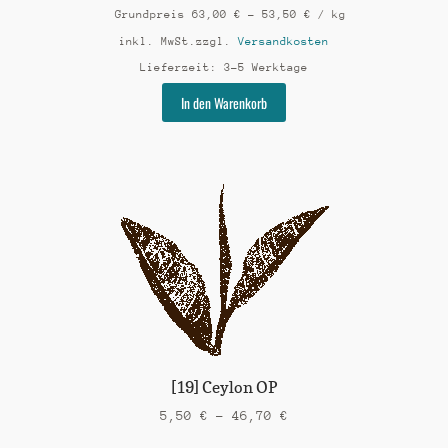
Grundpreis
63,00
€
–
53,50
€
/
kg
inkl. MwSt.
zzgl.
Versandkosten
Lieferzeit:
3-5 Werktage
Dieses
In den Warenkorb
Produkt
weist
mehrere
Varianten
auf.
Die
Optionen
können
auf
der
Produktseite
gewählt
werden
[19] Ceylon OP
5,50
€
–
46,70
€