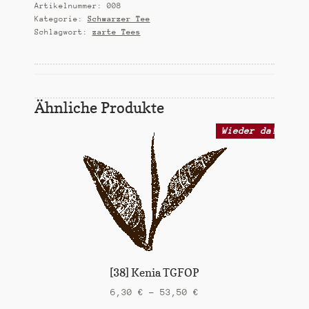
Menge
Artikelnummer:
008
Kategorie:
Schwarzer Tee
Schlagwort:
zarte Tees
Ähnliche Produkte
Wieder da!
[38] Kenia TGFOP
6,30
€
–
53,50
€