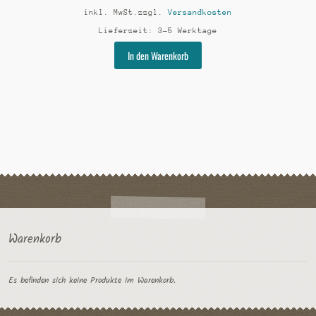
inkl. MwSt.
zzgl.
Versandkosten
Lieferzeit:
3-5 Werktage
Dieses
In den Warenkorb
Produkt
weist
mehrere
Varianten
auf.
Die
Optionen
können
auf
der
Produktseite
gewählt
Warenkorb
werden
Es befinden sich keine Produkte im Warenkorb.