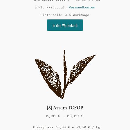
inkl. MwSt.
zzgl.
Versandkosten
Lieferzeit:
3-5 Werktage
Dieses
In den Warenkorb
Produkt
weist
mehrere
Varianten
auf.
Die
Optionen
können
auf
der
Produktseite
gewählt
werden
[5] Assam TGFOP
6,30
€
–
53,50
€
Grundpreis
63,00
€
–
53,50
€
/
kg