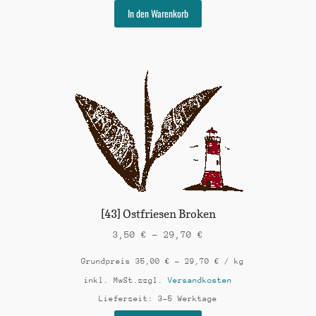
Dieses
In den Warenkorb
Produkt
weist
mehrere
Varianten
auf.
Die
Optionen
können
auf
der
Produktseite
gewählt
werden
[43] Ostfriesen Broken
3,50
€
–
29,70
€
Grundpreis
35,00
€
–
29,70
€
/
kg
inkl. MwSt.
zzgl.
Versandkosten
Lieferzeit:
3-5 Werktage