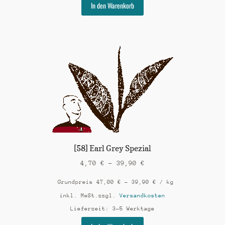
Dieses
In den Warenkorb
Produkt
weist
mehrere
Varianten
auf.
Die
Optionen
können
auf
der
Produktseite
gewählt
werden
[58] Earl Grey Spezial
4,70
€
–
39,90
€
Grundpreis
47,00
€
–
39,90
€
/
kg
inkl. MwSt.
zzgl.
Versandkosten
Lieferzeit:
3-5 Werktage
Dieses