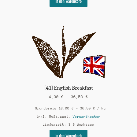
In den Warenkorb
Produkt
weist
mehrere
Varianten
auf.
Die
Optionen
können
auf
der
Produktseite
gewählt
werden
[41] English Breakfast
4,30
€
–
36,50
€
Grundpreis
43,00
€
–
36,50
€
/
kg
inkl. MwSt.
zzgl.
Versandkosten
Lieferzeit:
3-5 Werktage
Dieses
In den Warenkorb