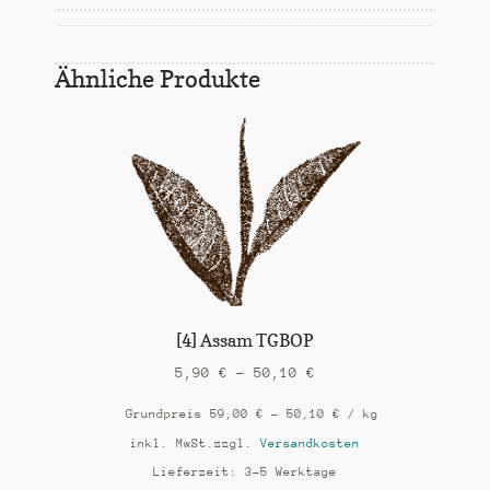
Ähnliche Produkte
[4] Assam TGBOP
5,90
€
–
50,10
€
Grundpreis
59,00
€
–
50,10
€
/
kg
inkl. MwSt.
zzgl.
Versandkosten
Lieferzeit:
3-5 Werktage