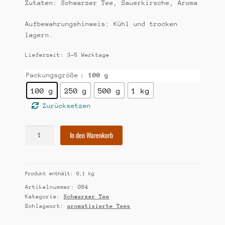
Zutaten: Schwarzer Tee, Sauerkirsche, Aroma
Aufbewahrungshinweis: Kühl und trocken
lagern.
Lieferzeit:
3-5 Werktage
Packungsgröße
: 100 g
100 g
250 g
500 g
1 kg
Zurücksetzen
[84]
In den Warenkorb
Wildkirsche
Menge
Produkt enthält: 0,1
kg
Artikelnummer:
084
Kategorie:
Schwarzer Tee
Schlagwort:
aromatisierte Tees