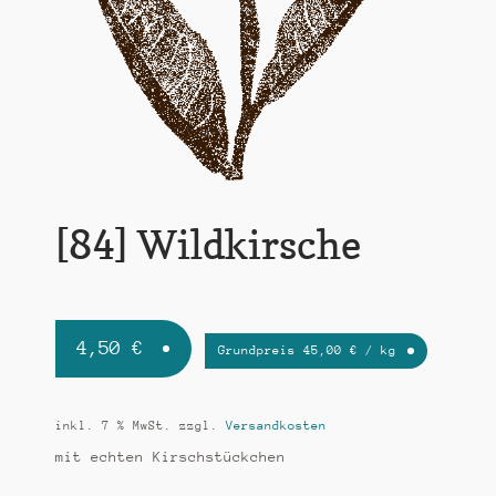
k
t
i
o
n
[84] Wildkirsche
4,50
€
Grundpreis
45,00
€
/
kg
inkl. 7 % MwSt.
zzgl.
Versandkosten
mit echten Kirschstückchen