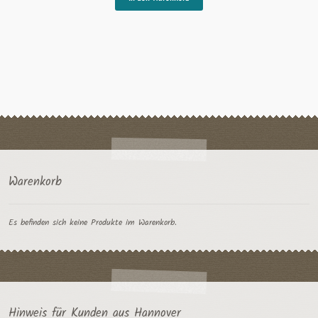
Produkt
weist
mehrere
Varianten
auf.
Die
Optionen
können
auf
der
Produktseite
gewählt
Warenkorb
werden
Es befinden sich keine Produkte im Warenkorb.
Hinweis für Kunden aus Hannover