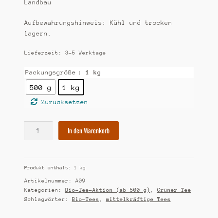
Landbau
Aufbewahrungshinweis: Kühl und trocken
lagern.
Lieferzeit:
3-5 Werktage
Packungsgröße
: 1 kg
500 g
1 kg
Zurücksetzen
[A9]
In den Warenkorb
Bio-
Tee-
Aktion:
Produkt enthält: 1
kg
China
Sencha
Artikelnummer:
A09
Menge
Kategorien:
Bio-Tee-Aktion (ab 500 g)
,
Grüner Tee
Schlagwörter:
Bio-Tees
,
mittelkräftige Tees