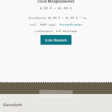
[153] Morgenzauber
4,90
€
–
41,60
€
Grundpreis
49,00
€
–
41,60
€
/
kg
inkl. MwSt.
zzgl.
Versandkosten
Lieferzeit:
3-5 Werktage
Dieses
In den Warenkorb
Produkt
weist
mehrere
Varianten
auf.
Die
Optionen
können
auf
der
Produktseite
gewählt
Warenkorb
werden