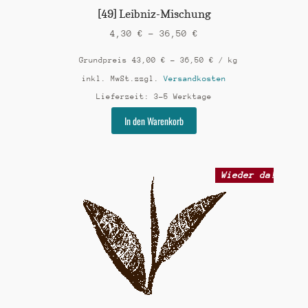
werden
[49] Leibniz-Mischung
4,30
€
–
36,50
€
Grundpreis
43,00
€
–
36,50
€
/
kg
inkl. MwSt.
zzgl.
Versandkosten
Lieferzeit:
3-5 Werktage
Dieses
In den Warenkorb
Produkt
weist
mehrere
Varianten
Wieder da!
auf.
Die
Optionen
können
auf
der
Produktseite
gewählt