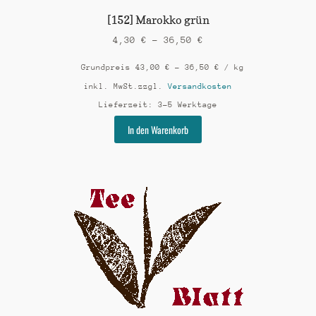
[152] Marokko grün
4,30
€
–
36,50
€
Grundpreis
43,00
€
–
36,50
€
/
kg
inkl. MwSt.
zzgl.
Versandkosten
Lieferzeit:
3-5 Werktage
Dieses
In den Warenkorb
Produkt
weist
mehrere
Varianten
auf.
Die
Optionen
können
auf
der
Produktseite
gewählt