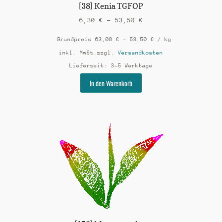
werden
[38] Kenia TGFOP
6,30
€
–
53,50
€
Grundpreis
63,00
€
–
53,50
€
/
kg
inkl. MwSt.
zzgl.
Versandkosten
Lieferzeit:
3-5 Werktage
Dieses
In den Warenkorb
Produkt
weist
mehrere
Varianten
auf.
Die
Optionen
können
auf
der
Produktseite
gewählt
werden