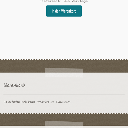
Lieferzeit:
3-5 Werktage
Dieses
In den Warenkorb
Produkt
weist
mehrere
Varianten
auf.
Die
Optionen
können
auf
der
Produktseite
gewählt
Warenkorb
werden
Es befinden sich keine Produkte im Warenkorb.