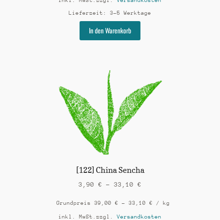
inkl. MwSt.
zzgl.
Versandkosten
Lieferzeit:
3-5 Werktage
Dieses
In den Warenkorb
Produkt
weist
mehrere
Varianten
auf.
Die
Optionen
können
auf
der
Produktseite
gewählt
werden
[122] China Sencha
3,90
€
–
33,10
€
Grundpreis
39,00
€
–
33,10
€
/
kg
inkl. MwSt.
zzgl.
Versandkosten