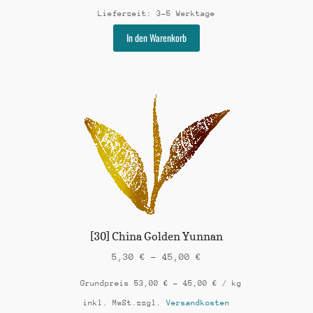
Lieferzeit:
3-5 Werktage
Dieses
In den Warenkorb
Produkt
weist
mehrere
Varianten
auf.
Die
Optionen
können
auf
der
Produktseite
gewählt
werden
[30] China Golden Yunnan
5,30
€
–
45,00
€
Grundpreis
53,00
€
–
45,00
€
/
kg
inkl. MwSt.
zzgl.
Versandkosten