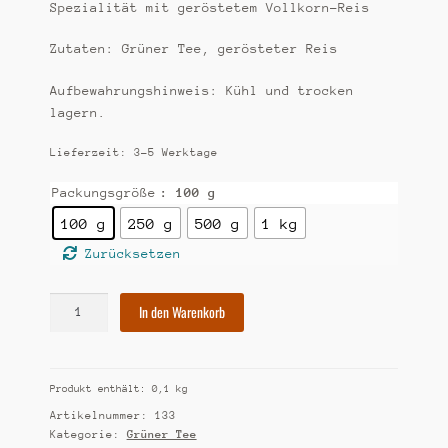
Spezialität mit geröstetem Vollkorn-Reis
Zutaten: Grüner Tee, gerösteter Reis
Aufbewahrungshinweis: Kühl und trocken
lagern.
Lieferzeit:
3-5 Werktage
Packungsgröße
: 100 g
100 g
250 g
500 g
1 kg
Zurücksetzen
[133]
In den Warenkorb
Japan
Genmaicha
Menge
Produkt enthält: 0,1
kg
Artikelnummer:
133
Kategorie:
Grüner Tee