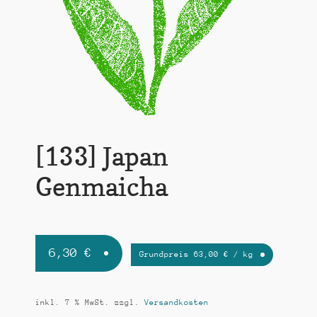
k
t
i
o
n
[133] Japan
Genmaicha
6,30
€
Grundpreis
63,00
€
/
kg
inkl. 7 % MwSt.
zzgl.
Versandkosten