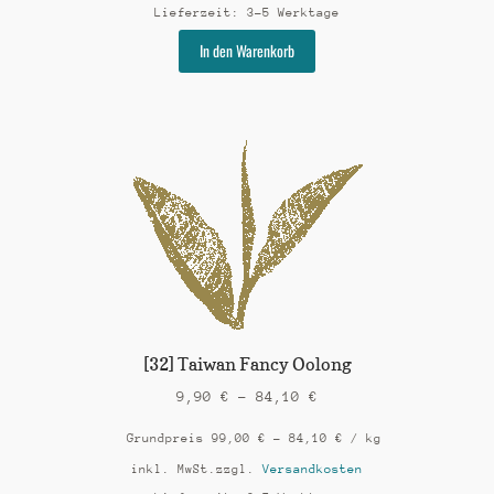
Lieferzeit:
3-5 Werktage
Dieses
In den Warenkorb
Produkt
weist
mehrere
Varianten
auf.
Die
Optionen
können
auf
der
Produktseite
gewählt
werden
[32] Taiwan Fancy Oolong
9,90
€
–
84,10
€
Grundpreis
99,00
€
–
84,10
€
/
kg
inkl. MwSt.
zzgl.
Versandkosten