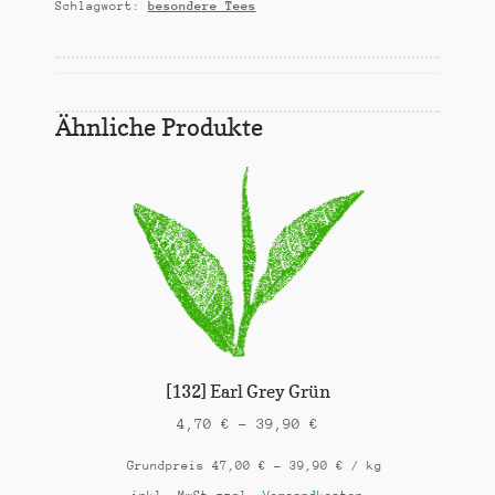
Schlagwort:
besondere Tees
Ähnliche Produkte
[132] Earl Grey Grün
4,70
€
–
39,90
€
Grundpreis
47,00
€
–
39,90
€
/
kg