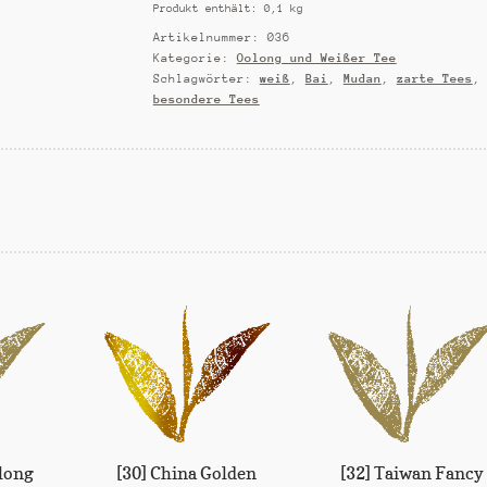
Produkt enthält: 0,1
kg
Pai
Mu
Artikelnummer:
036
Tan
Kategorie:
Oolong und Weißer Tee
Schlagwörter:
weiß
,
Bai
,
Mudan
,
zarte Tees
,
Menge
besondere Tees
long
[30] China Golden
[32] Taiwan Fancy