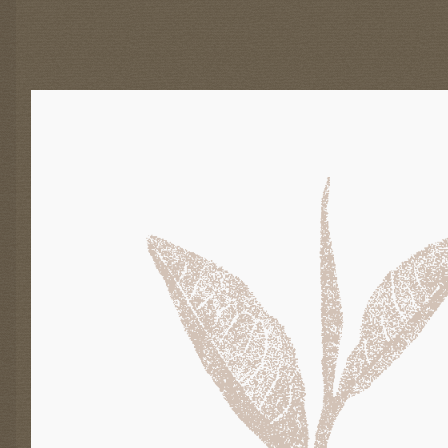
E
-
A
K
T
I
O
N