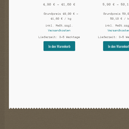
4,90
€
–
41,60
€
5,90
€
–
50,
Grundpreis
49,00
€
–
Grundpreis
59,
41,60
€
/
kg
50,10
€
/
inkl. MwSt.
zzgl.
inkl. MwSt.
zz
Versandkosten
Versandkoste
Lieferzeit:
3-5 Werktage
Lieferzeit:
3-5 W
Dieses
In den Warenkorb
In den Warenkor
Produkt
weist
mehrere
Varianten
auf.
Die
Optionen
können
auf
der
Produktseite
gewählt
werden