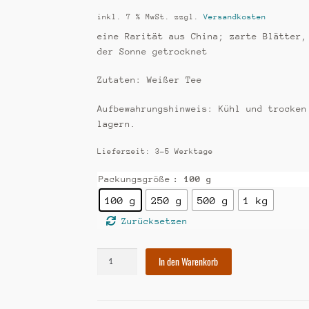
inkl. 7 % MwSt.
zzgl.
Versandkosten
eine Rarität aus China; zarte Blätter,
der Sonne getrocknet
Zutaten: Weißer Tee
Aufbewahrungshinweis: Kühl und trocken
lagern.
Lieferzeit:
3-5 Werktage
Packungsgröße
: 100 g
100 g
250 g
500 g
1 kg
Zurücksetzen
[36]
In den Warenkorb
Weißer
Tee:
China