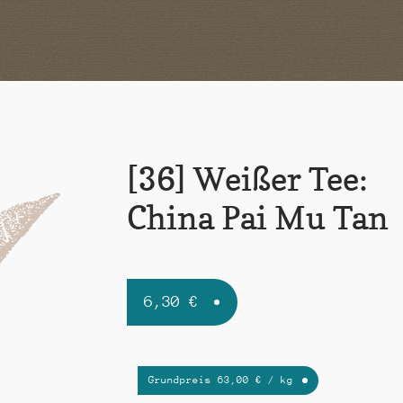
[36] Weißer Tee:
China Pai Mu Tan
6,30
€
Grundpreis
63,00
€
/
kg