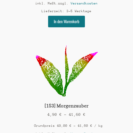
inkl. MwSt.
zzgl.
Versandkosten
Lieferzeit:
3-5 Werktage
Dieses
In den Warenkorb
Produkt
weist
mehrere
Varianten
auf.
Die
Optionen
können
auf
der
Produktseite
gewählt
werden
[153] Morgenzauber
4,90
€
–
41,60
€
Grundpreis
49,00
€
–
41,60
€
/
kg