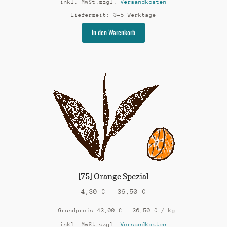
inkl. MwSt.
zzgl.
Versandkosten
Lieferzeit:
3-5 Werktage
Dieses
In den Warenkorb
Produkt
weist
mehrere
Varianten
auf.
Die
Optionen
können
auf
der
Produktseite
gewählt
werden
[75] Orange Spezial
4,30
€
–
36,50
€
Grundpreis
43,00
€
–
36,50
€
/
kg
inkl. MwSt.
zzgl.
Versandkosten