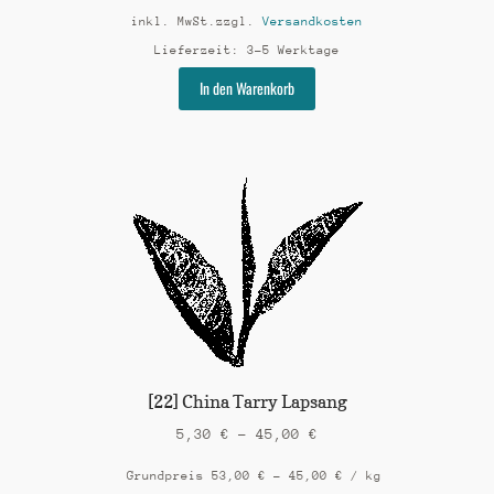
inkl. MwSt.
zzgl.
Versandkosten
Lieferzeit:
3-5 Werktage
Dieses
In den Warenkorb
Produkt
weist
mehrere
Varianten
auf.
Die
Optionen
können
auf
der
Produktseite
gewählt
werden
[22] China Tarry Lapsang
5,30
€
–
45,00
€
Grundpreis
53,00
€
–
45,00
€
/
kg