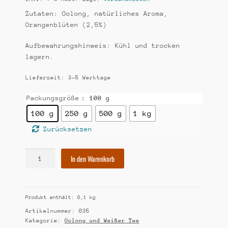
Zutaten: Oolong, natürliches Aroma,
Orangenblüten (2,5%)
Aufbewahrungshinweis: Kühl und trocken
lagern.
Lieferzeit:
3-5 Werktage
Packungsgröße
: 100 g
100 g
250 g
500 g
1 kg
Zurücksetzen
[35]
In den Warenkorb
Taiwan
Oolong
Orangenblüten
Produkt enthält: 0,1
kg
Menge
Artikelnummer:
035
Kategorie:
Oolong und Weißer Tee