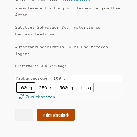
auserlesene Mischung mit feinem Bergamotte-
Aroma
Zutaten: Schwarzer Tee, natürliches
Bergamotte-Aroma
Aufbewahrungshinweis: Kühl und trocken
lagern.
Lieferzeit:
3-5 Werktage
Packungsgröße
: 100 g
100 g
250 g
500 g
1 kg
Zurücksetzen
[45]
In den Warenkorb
Persische
Mischung
Menge