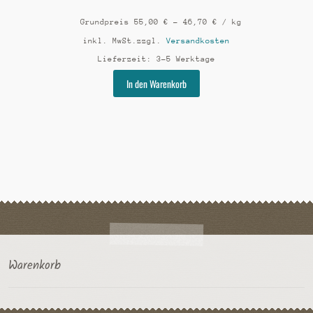
Grundpreis
55,00
€
–
46,70
€
/
kg
inkl. MwSt.
zzgl.
Versandkosten
Lieferzeit:
3-5 Werktage
Dieses
In den Warenkorb
Produkt
weist
mehrere
Varianten
auf.
Die
Optionen
können
auf
der
Produktseite
gewählt
Warenkorb
werden