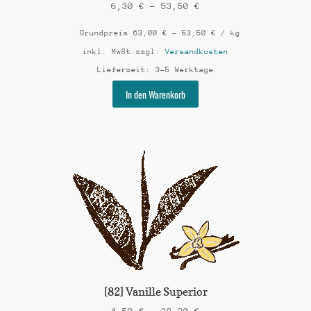
6,30
€
–
53,50
€
Grundpreis
63,00
€
–
53,50
€
/
kg
inkl. MwSt.
zzgl.
Versandkosten
Lieferzeit:
3-5 Werktage
Dieses
In den Warenkorb
Produkt
weist
mehrere
Varianten
auf.
Die
Optionen
können
auf
der
Produktseite
gewählt
werden
[82] Vanille Superior