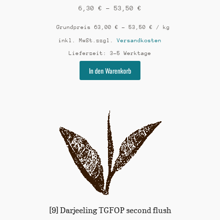
6,30
€
–
53,50
€
Grundpreis
63,00
€
–
53,50
€
/
kg
inkl. MwSt.
zzgl.
Versandkosten
Lieferzeit:
3-5 Werktage
Dieses
In den Warenkorb
Produkt
weist
mehrere
Varianten
auf.
Die
Optionen
können
auf
der
Produktseite
gewählt
werden
[9] Darjeeling TGFOP second flush