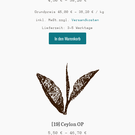
4,50
€
–
38,20
€
Grundpreis
45,00
€
–
38,20
€
/
kg
inkl. MwSt.
zzgl.
Versandkosten
Lieferzeit:
3-5 Werktage
Dieses
In den Warenkorb
Produkt
weist
mehrere
Varianten
auf.
Die
Optionen
können
auf
der
Produktseite
gewählt
werden
[19] Ceylon OP
5,50
€
–
46,70
€