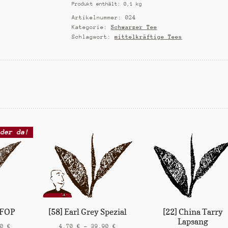
Produkt enthält: 0,1
kg
Menge
Artikelnummer:
024
Kategorie:
Schwarzer Tee
Schlagwort:
mittelkräftige Tees
eder da!
[58] Earl Grey Spezial
[22] China Tarry
GFOP
Lapsang
4,70
€
–
39,90
€
50
€