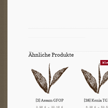
Ähnliche Produkte
Wi
[3] Assam GFOP
[38] Kenia T
3,90
€
–
33,10
€
6,30
€
–
53,