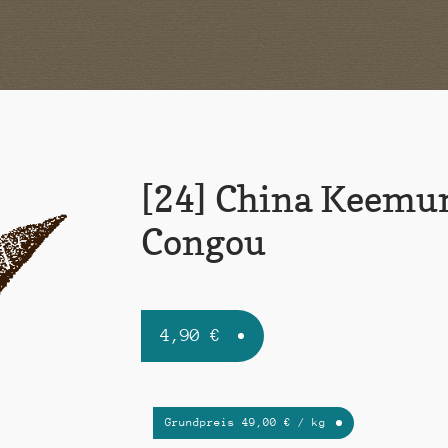
[24] China Keemu
Congou
4,90
€
Grundpreis
49,00
€
/
kg