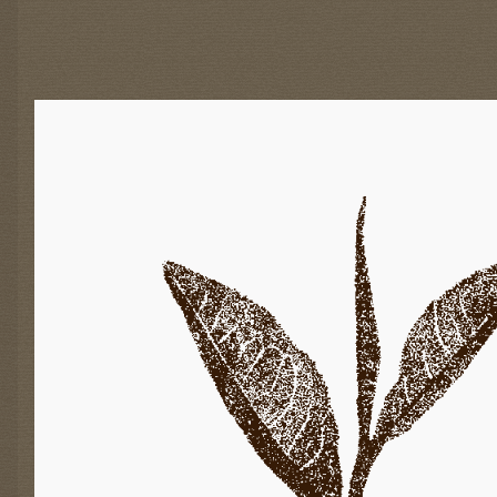
E
-
A
K
T
I
O
N