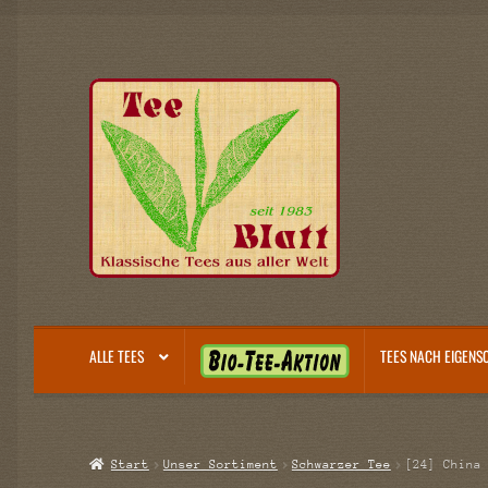
Zur
Zum
Navigation
Inhalt
springen
springen
B
ALLE TEES
TEES NACH EIGENS
I
O
-
T
Start
Unser Sortiment
Schwarzer Tee
[24] China
E