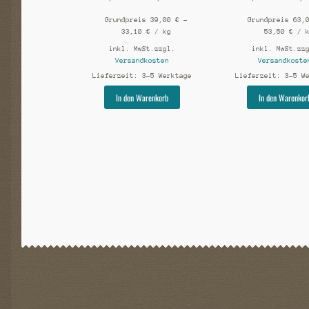
Grundpreis
39,00
€
–
Grundpreis
63,
33,10
€
/
kg
53,50
€
/
inkl. MwSt.
zzgl.
inkl. MwSt.
zz
Versandkosten
Versandkoste
Lieferzeit:
3-5 Werktage
Lieferzeit:
3-5 W
Dieses
In den Warenkorb
In den Warenkor
Produkt
weist
mehrere
Varianten
auf.
Die
Optionen
können
auf
der
Produktseite
gewählt
werden