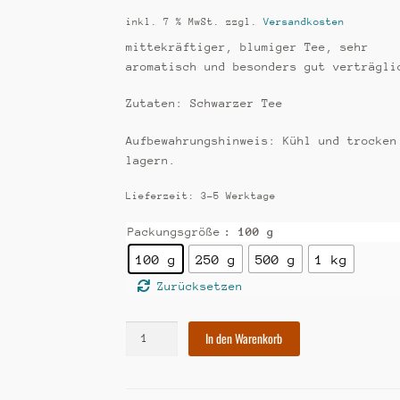
inkl. 7 % MwSt.
zzgl.
Versandkosten
mittekräftiger, blumiger Tee, sehr
aromatisch und besonders gut verträgli
Zutaten: Schwarzer Tee
Aufbewahrungshinweis: Kühl und trocken
lagern.
Lieferzeit:
3-5 Werktage
Packungsgröße
: 100 g
100 g
250 g
500 g
1 kg
Zurücksetzen
[24]
In den Warenkorb
China
Keemun
Congou