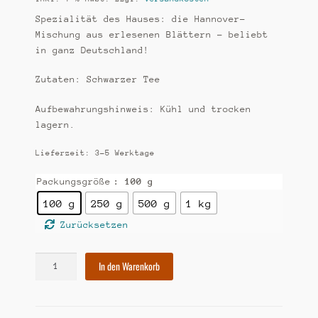
Spezialität des Hauses: die Hannover-
Mischung aus erlesenen Blättern – beliebt
in ganz Deutschland!
Zutaten: Schwarzer Tee
Aufbewahrungshinweis: Kühl und trocken
lagern.
Lieferzeit:
3-5 Werktage
Packungsgröße
: 100 g
100 g
250 g
500 g
1 kg
Zurücksetzen
[50]
In den Warenkorb
Tee-
Blatt-
Mischung