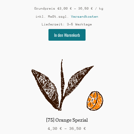
Grundpreis
43,00
€
–
36,50
€
/
kg
inkl. MwSt.
zzgl.
Versandkosten
Lieferzeit:
3-5 Werktage
Dieses
In den Warenkorb
Produkt
weist
mehrere
Varianten
auf.
Die
Optionen
können
auf
der
Produktseite
gewählt
werden
[75] Orange Spezial
4,30
€
–
36,50
€