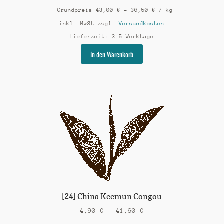
Grundpreis
43,00
€
–
36,50
€
/
kg
inkl. MwSt.
zzgl.
Versandkosten
Lieferzeit:
3-5 Werktage
Dieses
In den Warenkorb
Produkt
weist
mehrere
Varianten
auf.
Die
Optionen
können
auf
der
Produktseite
gewählt
werden
[24] China Keemun Congou
4,90
€
–
41,60
€