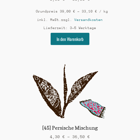
Grundpreis
39,00
€
–
33,10
€
/
kg
inkl. MwSt.
zzgl.
Versandkosten
Lieferzeit:
3-5 Werktage
Dieses
In den Warenkorb
Produkt
weist
mehrere
Varianten
auf.
Die
Optionen
können
auf
der
Produktseite
gewählt
werden
[45] Persische Mischung
4,30
€
–
36,50
€