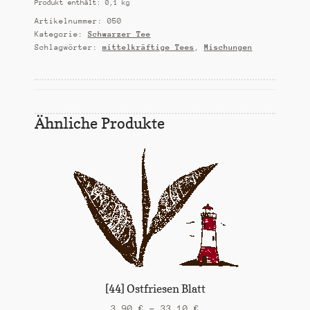
Produkt enthält: 0,1
kg
Menge
Artikelnummer:
050
Kategorie:
Schwarzer Tee
Schlagwörter:
mittelkräftige Tees
,
Mischungen
Ähnliche Produkte
[44] Ostfriesen Blatt
3,90
€
–
33,10
€