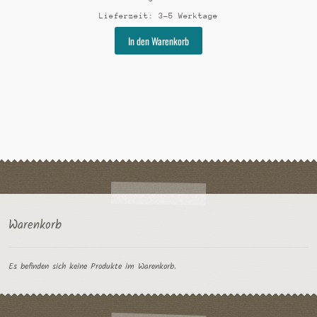
Lieferzeit:
3-5 Werktage
Dieses
In den Warenkorb
Produkt
weist
mehrere
Varianten
auf.
Die
Optionen
können
auf
der
Produktseite
gewählt
Warenkorb
werden
Es befinden sich keine Produkte im Warenkorb.