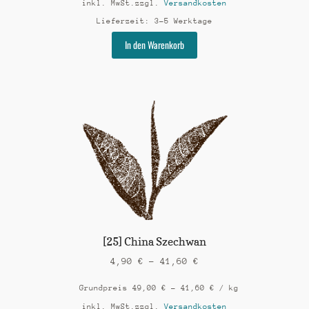
inkl. MwSt.
zzgl.
Versandkosten
Lieferzeit:
3-5 Werktage
Dieses
In den Warenkorb
Produkt
weist
mehrere
Varianten
auf.
Die
Optionen
können
auf
der
Produktseite
gewählt
werden
[25] China Szechwan
4,90
€
–
41,60
€
Grundpreis
49,00
€
–
41,60
€
/
kg
inkl. MwSt.
zzgl.
Versandkosten