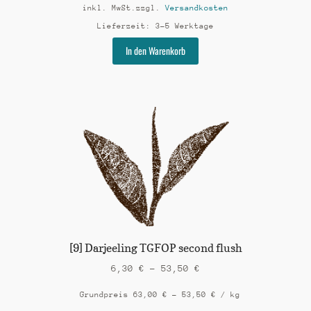
inkl. MwSt.
zzgl.
Versandkosten
Lieferzeit:
3-5 Werktage
Dieses
In den Warenkorb
Produkt
weist
mehrere
Varianten
auf.
Die
Optionen
können
auf
der
Produktseite
gewählt
werden
[9] Darjeeling TGFOP second flush
6,30
€
–
53,50
€
Grundpreis
63,00
€
–
53,50
€
/
kg