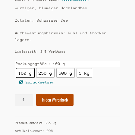
würziger, blumiger Hochlandtee
Zutaten: Schwarzer Tee
Aufbewahrungshinweis: Kühl und trocken
lagern.
Lieferzeit:
3-5 Werktage
Packungsgröße
: 100 g
100 g
250 g
500 g
1 kg
Zurücksetzen
[6]
In den Warenkorb
Darjeeling
TGFOP
second
Produkt enthält: 0,1
kg
flush
Menge
Artikelnummer:
006