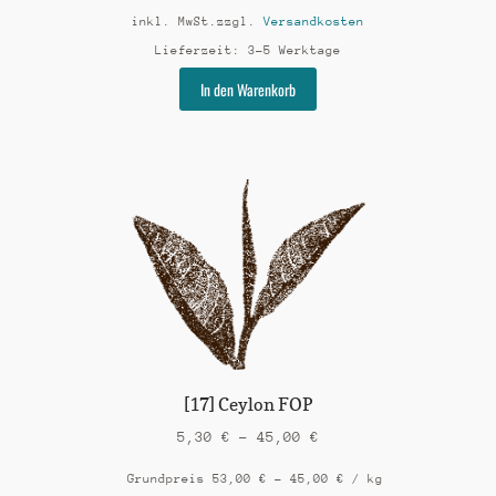
inkl. MwSt.
zzgl.
Versandkosten
Lieferzeit:
3-5 Werktage
Dieses
In den Warenkorb
Produkt
weist
mehrere
Varianten
auf.
Die
Optionen
können
auf
der
Produktseite
gewählt
werden
[17] Ceylon FOP
5,30
€
–
45,00
€
Grundpreis
53,00
€
–
45,00
€
/
kg