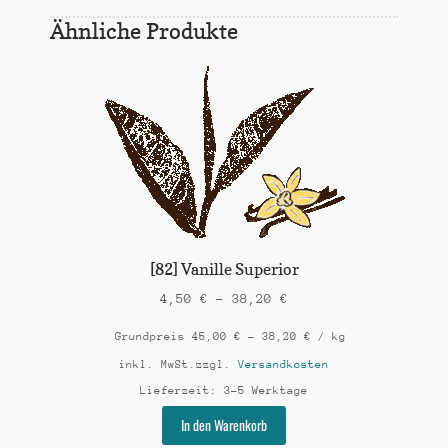
Ähnliche Produkte
[82] Vanille Superior
4,50
€
–
38,20
€
Grundpreis
45,00
€
–
38,20
€
/
kg
inkl. MwSt.
zzgl.
Versandkosten
Lieferzeit:
3-5 Werktage
Dieses
In den Warenkorb
Produkt