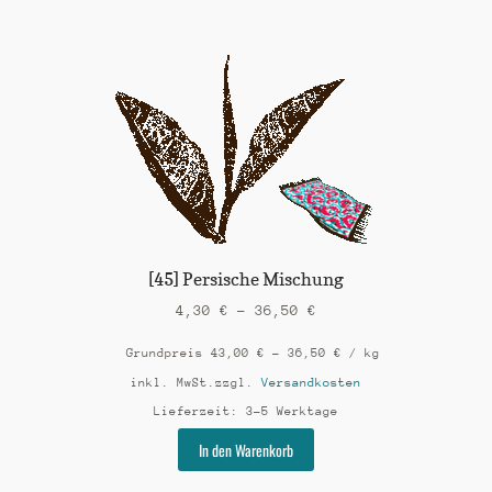
weist
mehrere
Varianten
auf.
Die
Optionen
können
auf
der
Produktseite
gewählt
werden
[45] Persische Mischung
4,30
€
–
36,50
€
Grundpreis
43,00
€
–
36,50
€
/
kg
inkl. MwSt.
zzgl.
Versandkosten
Lieferzeit:
3-5 Werktage
Dieses
In den Warenkorb
Produkt
weist