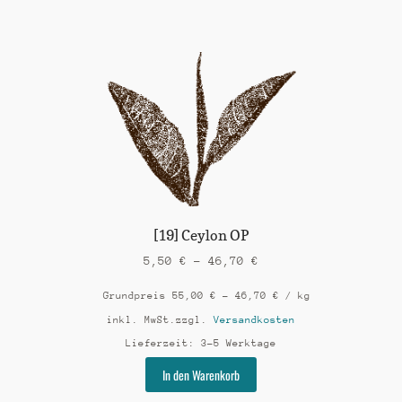
weist
mehrere
Varianten
auf.
Die
Optionen
können
auf
der
Produktseite
gewählt
werden
[19] Ceylon OP
5,50
€
–
46,70
€
Grundpreis
55,00
€
–
46,70
€
/
kg
inkl. MwSt.
zzgl.
Versandkosten
Lieferzeit:
3-5 Werktage
Dieses
In den Warenkorb
Produkt