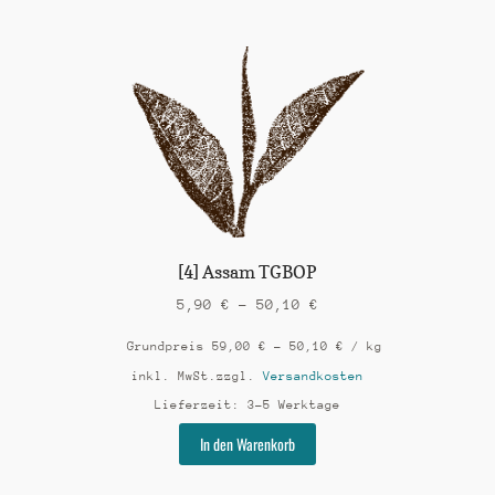
mehrere
Varianten
auf.
Die
Optionen
können
auf
der
Produktseite
gewählt
werden
[4] Assam TGBOP
5,90
€
–
50,10
€
Grundpreis
59,00
€
–
50,10
€
/
kg
inkl. MwSt.
zzgl.
Versandkosten
Lieferzeit:
3-5 Werktage
Dieses
In den Warenkorb
Produkt
weist