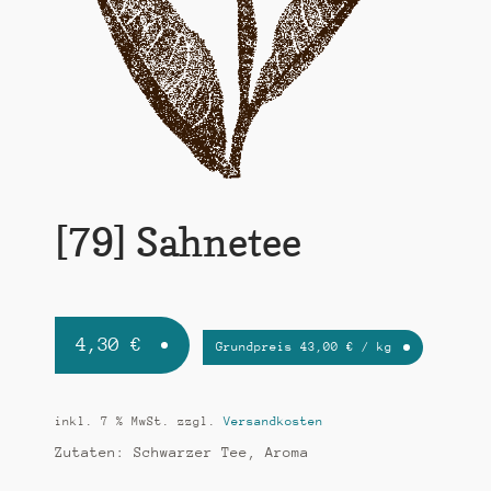
k
t
i
o
n
[79] Sahnetee
4,30
€
Grundpreis
43,00
€
/
kg
inkl. 7 % MwSt.
zzgl.
Versandkosten
Zutaten: Schwarzer Tee, Aroma