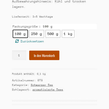
Aufbewahrungshinweis: Kühl und trocken
lagern.
Lieferzeit:
3-5 Werktage
Packungsgröße
: 100 g
100 g
250 g
500 g
1 kg
Zurücksetzen
[79]
In den Warenkorb
Sahnetee
Menge
Produkt enthält: 0,1
kg
Artikelnummer:
079
Kategorie:
Schwarzer Tee
Schlagwort:
aromatisierte Tees