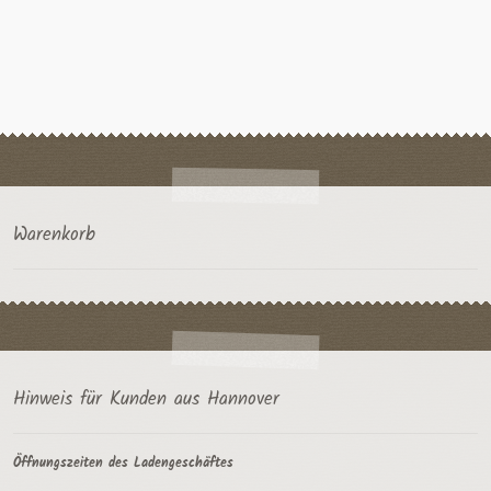
mehrere
Varianten
auf.
Die
Optionen
können
auf
der
Produktseite
gewählt
Warenkorb
werden
Hinweis für Kunden aus Hannover
Öffnungszeiten des Ladengeschäftes