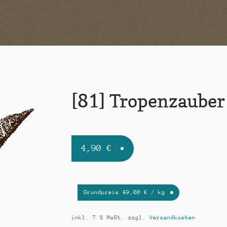
[81] Tropenzauber
4,90
€
Grundpreis
49,00
€
/
kg
inkl. 7 % MwSt.
zzgl.
Versandkosten