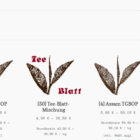
[50] Tee-Blatt-
FOP
[4] Assam TGBOP
Mischung
10
€
5,90
€
–
50,10
€
4,30
€
–
36,50
€
00
€
–
Grundpreis
59,00
€
–
kg
50,10
€
/
kg
Grundpreis
43,00
€
–
36,50
€
/
kg
gl.
inkl. MwSt.
zzgl.