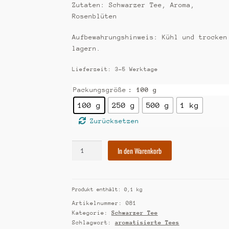
Zutaten: Schwarzer Tee, Aroma,
Rosenblüten
Aufbewahrungshinweis: Kühl und trocken
lagern.
Lieferzeit:
3-5 Werktage
Packungsgröße
: 100 g
100 g
250 g
500 g
1 kg
Zurücksetzen
[81]
In den Warenkorb
Tropenzauber
Menge
Produkt enthält: 0,1
kg
Artikelnummer:
081
Kategorie:
Schwarzer Tee
Schlagwort:
aromatisierte Tees