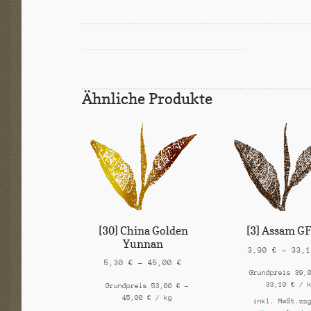
Ähnliche Produkte
[30] China Golden
[3] Assam G
Yunnan
3,90
€
–
33,
5,30
€
–
45,00
€
Grundpreis
39,
33,10
€
/
Grundpreis
53,00
€
–
45,00
€
/
kg
inkl. MwSt.
zz