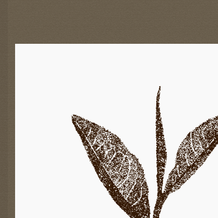
E
-
A
K
T
I
O
N