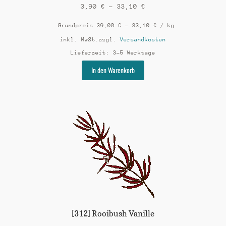
3,90
€
–
33,10
€
Grundpreis
39,00
€
–
33,10
€
/
kg
inkl. MwSt.
zzgl.
Versandkosten
Lieferzeit:
3-5 Werktage
Dieses
In den Warenkorb
Produkt
weist
mehrere
Varianten
auf.
Die
Optionen
können
auf
der
Produktseite
gewählt
werden
[312] Rooibush Vanille