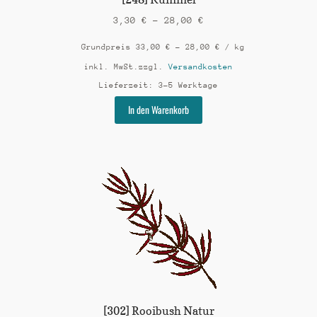
3,30
€
–
28,00
€
Grundpreis
33,00
€
–
28,00
€
/
kg
inkl. MwSt.
zzgl.
Versandkosten
Lieferzeit:
3-5 Werktage
Dieses
In den Warenkorb
Produkt
weist
mehrere
Varianten
auf.
Die
Optionen
können
auf
der
Produktseite
gewählt
werden
[302] Rooibush Natur