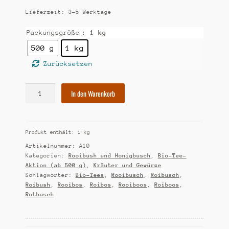
Lieferzeit:
3-5 Werktage
Packungsgröße
: 1 kg
500 g
1 kg
Zurücksetzen
[A10]
In den Warenkorb
Bio-
Tee-
Aktion:
Produkt enthält: 1
kg
Rooibush
Menge
Artikelnummer:
A10
Kategorien:
Rooibush und Honigbusch
,
Bio-Tee-
Aktion (ab 500 g)
,
Kräuter und Gewürze
Schlagwörter:
Bio-Tees
,
Rooibusch
,
Roibusch
,
Roibush
,
Rooibos
,
Roibos
,
Rooiboos
,
Roiboos
,
Rotbusch