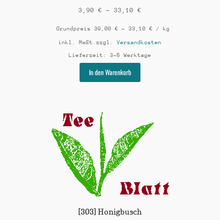
3,90
€
–
33,10
€
Grundpreis
39,00
€
–
33,10
€
/
kg
inkl. MwSt.
zzgl.
Versandkosten
Lieferzeit:
3-5 Werktage
Dieses
In den Warenkorb
Produkt
weist
mehrere
Varianten
auf.
Die
Optionen
können
auf
der
Produktseite
gewählt
werden
[303] Honigbusch