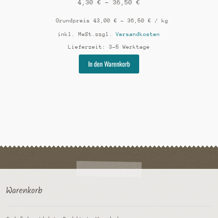
4,30
€
–
36,50
€
Grundpreis
43,00
€
–
36,50
€
/
kg
inkl. MwSt.
zzgl.
Versandkosten
Lieferzeit:
3-5 Werktage
Dieses
In den Warenkorb
Produkt
weist
mehrere
Varianten
auf.
Die
Optionen
können
auf
der
Produktseite
gewählt
Warenkorb
werden