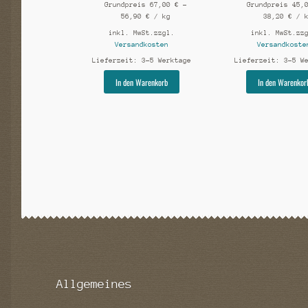
Grundpreis
67,00
€
–
Grundpreis
45,
56,90
€
/
kg
38,20
€
/
inkl. MwSt.
zzgl.
inkl. MwSt.
zz
Versandkosten
Versandkoste
Lieferzeit:
3-5 Werktage
Lieferzeit:
3-5 W
Dieses
In den Warenkorb
In den Warenkor
Produkt
weist
mehrere
Varianten
auf.
Die
Optionen
können
auf
der
Produktseite
gewählt
werden
Allgemeines