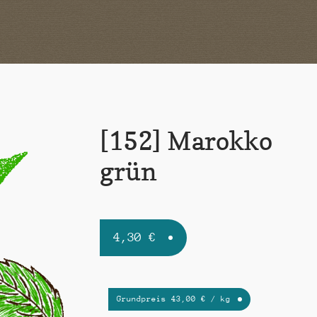
[152] Marokko
grün
4,30
€
Grundpreis
43,00
€
/
kg