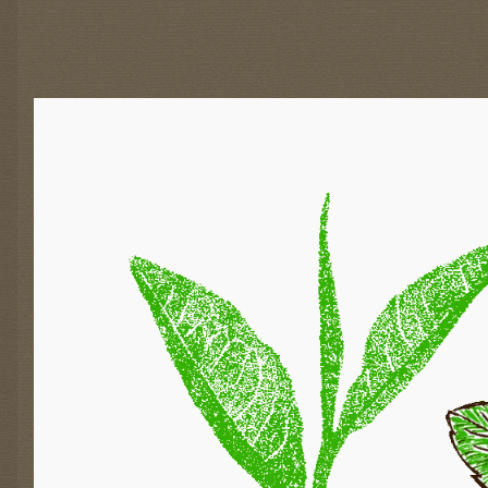
E
-
A
K
T
I
O
N