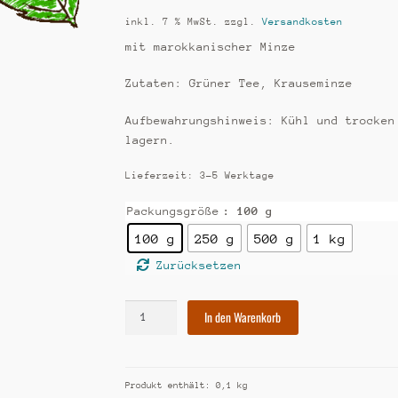
inkl. 7 % MwSt.
zzgl.
Versandkosten
mit marokkanischer Minze
Zutaten: Grüner Tee, Krauseminze
Aufbewahrungshinweis: Kühl und trocken
lagern.
Lieferzeit:
3-5 Werktage
Packungsgröße
: 100 g
100 g
250 g
500 g
1 kg
Zurücksetzen
[152]
In den Warenkorb
Marokko
grün
Menge
Produkt enthält: 0,1
kg