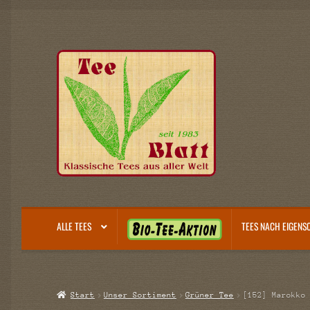
Zur
Zum
Navigation
Inhalt
springen
springen
B
ALLE TEES
TEES NACH EIGENS
I
O
-
T
Start
Unser Sortiment
Grüner Tee
[152] Marokko
E