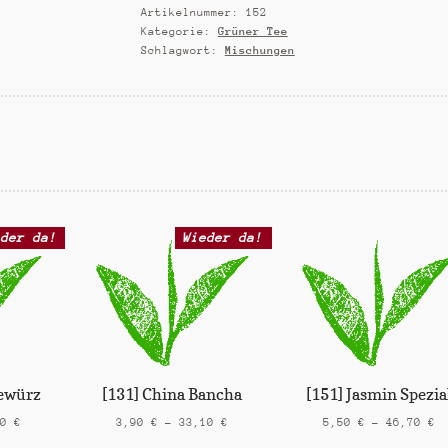
Artikelnummer:
152
Kategorie:
Grüner Tee
Schlagwort:
Mischungen
eder da!
Wieder da!
Gewürz
[131] China Bancha
[151] Jasmin Spezia
20
€
3,90
€
–
33,10
€
5,50
€
–
46,70
€