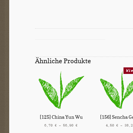
Ähnliche Produkte
Wi
[125] China Yun Wu
[156] Sencha 
6,70
€
–
56,90
€
4,50
€
–
38,