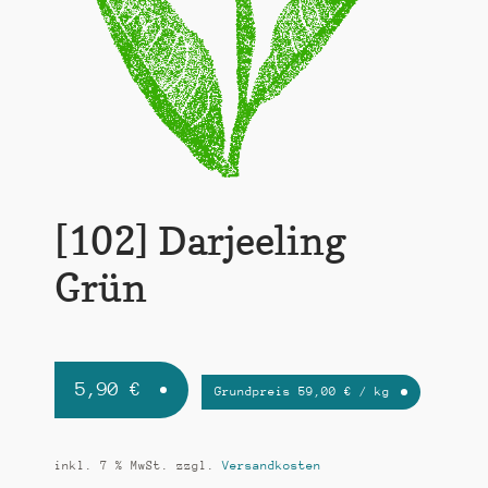
k
t
i
o
n
[102] Darjeeling
Grün
5,90
€
Grundpreis
59,00
€
/
kg
inkl. 7 % MwSt.
zzgl.
Versandkosten