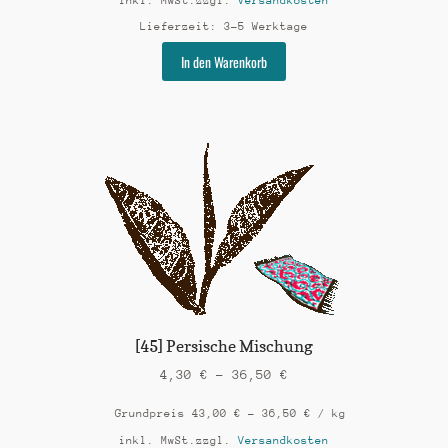
inkl. MwSt.
zzgl.
Versandkosten
Lieferzeit:
3-5 Werktage
Dieses
In den Warenkorb
Produkt
weist
mehrere
Varianten
auf.
Die
Optionen
können
auf
der
Produktseite
gewählt
werden
[45] Persische Mischung
4,30
€
–
36,50
€
Grundpreis
43,00
€
–
36,50
€
/
kg
inkl. MwSt.
zzgl.
Versandkosten