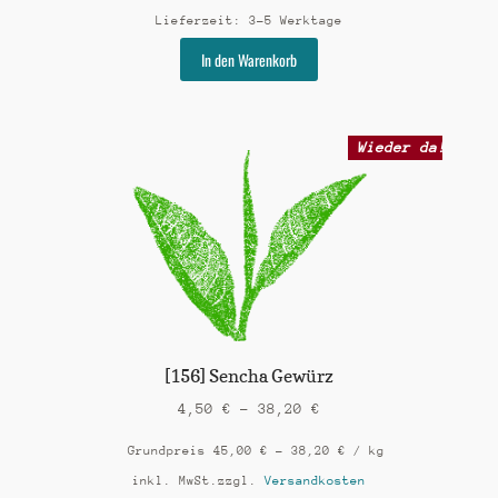
Lieferzeit:
3-5 Werktage
Dieses
In den Warenkorb
Produkt
weist
mehrere
Varianten
Wieder da!
auf.
Die
Optionen
können
auf
der
Produktseite
gewählt
werden
[156] Sencha Gewürz
4,50
€
–
38,20
€
Grundpreis
45,00
€
–
38,20
€
/
kg
inkl. MwSt.
zzgl.
Versandkosten