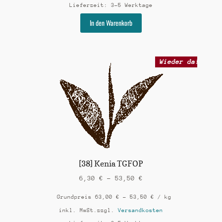
Lieferzeit:
3-5 Werktage
Dieses
In den Warenkorb
Produkt
weist
mehrere
Varianten
Wieder da!
auf.
Die
Optionen
können
auf
der
Produktseite
gewählt
werden
[38] Kenia TGFOP
6,30
€
–
53,50
€
Grundpreis
63,00
€
–
53,50
€
/
kg
inkl. MwSt.
zzgl.
Versandkosten