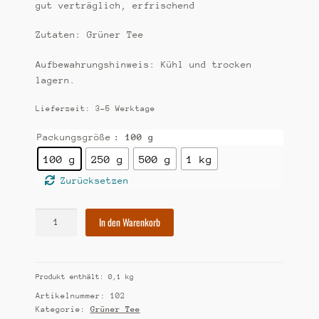
gut verträglich, erfrischend
Zutaten: Grüner Tee
Aufbewahrungshinweis: Kühl und trocken
lagern.
Lieferzeit:
3-5 Werktage
Packungsgröße
: 100 g
100 g
250 g
500 g
1 kg
Zurücksetzen
[102]
In den Warenkorb
Darjeeling
Grün
Menge
Produkt enthält: 0,1
kg
Artikelnummer:
102
Kategorie:
Grüner Tee