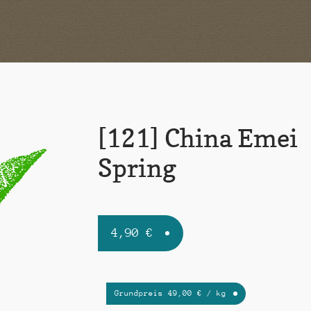
[121] China Emei
Spring
4,90
€
Grundpreis
49,00
€
/
kg