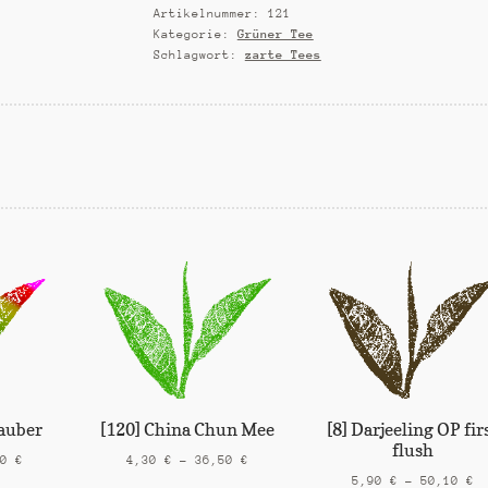
Artikelnummer:
121
Kategorie:
Grüner Tee
Schlagwort:
zarte Tees
auber
[8] Darjeeling OP fir
[120] China Chun Mee
flush
60
€
4,30
€
–
36,50
€
5,90
€
–
50,10
€