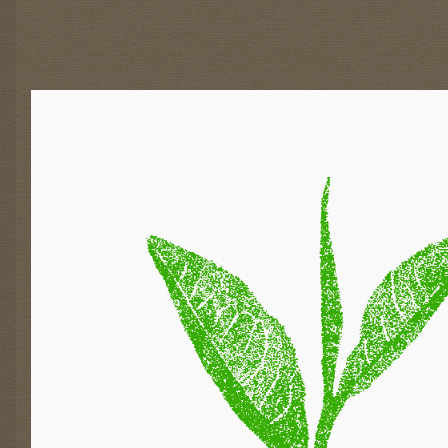
E
-
A
K
T
I
O
N