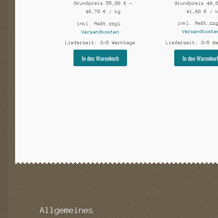
Grundpreis
49,
Grundpreis
55,00
€
–
41,60
€
/
46,70
€
/
kg
inkl. MwSt.
zz
inkl. MwSt.
zzgl.
Versandkoste
Versandkosten
Lieferzeit:
3-5 W
Lieferzeit:
3-5 Werktage
Dieses
In den Warenkor
In den Warenkorb
Produkt
weist
mehrere
Varianten
auf.
Die
Optionen
können
auf
der
Produktseite
gewählt
werden
Allgemeines