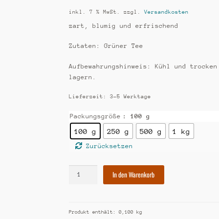
inkl. 7 % MwSt.
zzgl.
Versandkosten
zart, blumig und erfrischend
Zutaten: Grüner Tee
Aufbewahrungshinweis: Kühl und trocken
lagern.
Lieferzeit:
3-5 Werktage
Packungsgröße
: 100 g
100 g
250 g
500 g
1 kg
Zurücksetzen
[121]
In den Warenkorb
China
Emei
Spring
Produkt enthält: 0,100
kg
Menge