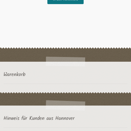
Produkt
weist
mehrere
Varianten
auf.
Die
Optionen
können
auf
der
Produktseite
gewählt
Warenkorb
werden
Hinweis für Kunden aus Hannover