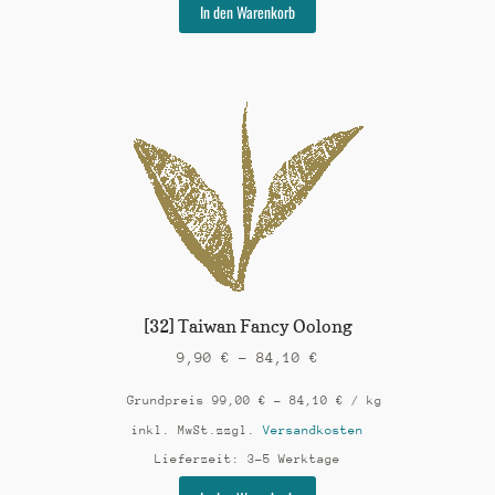
Dieses
In den Warenkorb
Produkt
weist
mehrere
Varianten
auf.
Die
Optionen
können
auf
der
Produktseite
gewählt
werden
[32] Taiwan Fancy Oolong
9,90
€
–
84,10
€
Grundpreis
99,00
€
–
84,10
€
/
kg
inkl. MwSt.
zzgl.
Versandkosten
Lieferzeit:
3-5 Werktage
Dieses