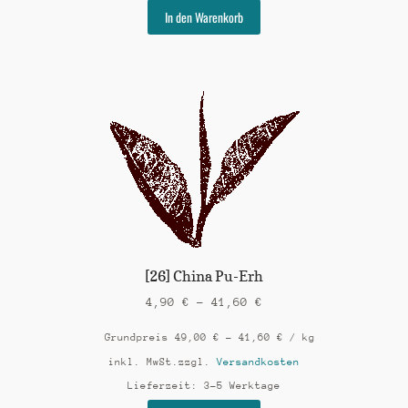
Dieses
In den Warenkorb
Produkt
weist
mehrere
Varianten
auf.
Die
Optionen
können
auf
der
Produktseite
gewählt
werden
[26] China Pu-Erh
4,90
€
–
41,60
€
Grundpreis
49,00
€
–
41,60
€
/
kg
inkl. MwSt.
zzgl.
Versandkosten
Lieferzeit:
3-5 Werktage