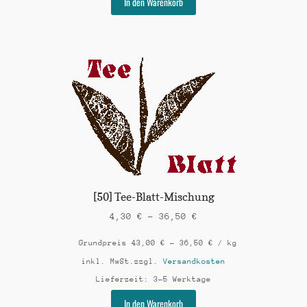
In den Warenkorb
Produkt
weist
mehrere
Varianten
auf.
Die
Optionen
können
auf
der
Produktseite
gewählt
werden
[50] Tee-Blatt-Mischung
4,30
€
–
36,50
€
Grundpreis
43,00
€
–
36,50
€
/
kg
inkl. MwSt.
zzgl.
Versandkosten
Lieferzeit:
3-5 Werktage
Dieses
In den Warenkorb