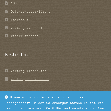
AGB
Datenschutzerklärung
Impressum
Vertrag widerrufen
Widerrufsrecht
Bestellen
Vertrag widerrufen
Zahlung und Versand
Hinweis für Kunden aus Hannover: Unser
Ladengeschäft in der Calenberger Straße 15 ist wie
© Tee-Blatt 2026
gewohnt montags von 10-18 Uhr und samstags von 10-
Datenschutzerklärung
Erstellt mit WooCommerce
.