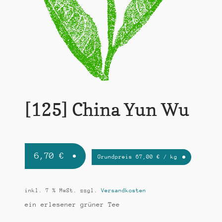
k
t
i
o
n
[125] China Yun Wu
6,70
€
Grundpreis
67,00
€
/
kg
inkl. 7 % MwSt.
zzgl.
Versandkosten
ein erlesener grüner Tee