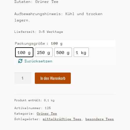
Zutaten: Grüner Tee
Aufbewahrungshinweis: Kühl und trocken
lagern.
Lieferzeit:
3-5 Werktage
Packungsgröße
: 100 g
100 g
250 g
500 g
1 kg
Zurücksetzen
[125]
In den Warenkorb
China
Yun
Wu
Produkt enthält: 0,1
kg
Menge
Artikelnummer:
125
Kategorie:
Grüner Tee
Schlagwörter:
mittelkräftige Tees
,
besondere Tees